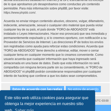
facilita discusiones basadas en Internet y la GPL estrictamente los excluye
de lo que aprobamos y/o desaprobamos como conductas y/o contenido
permisible. Para más información sobre phpBB, por favor visite:
https://www.phpbb.com/
.
Acuerda no enviar ningun contenido abusivo, obsceno, vulgar, difamatorio,
indecente, amenazante, sexual o cualquier otro material que pueda violar
cualquier ley de su país, el país donde “FORO de ABOGADOS” está
instalado o Leyes Internacionales. Hacer eso provocará que sea inmediata y
permanentemente expulsado y, si lo creemos oportuno, con notificación a su
Proveedor de Servicios de Internet. Las direcciones IP de todos los envíos
son registradas como ayuda para reforzar estas condiciones. Acuerda que
“FORO de ABOGADOS” tiene derecho a eliminar, editar, mover o cerrar
cualquier tema en cualquier momento que lo creamos conveniente. Como
usuario acuerda que cualquier información que haya ingresado será
almacenada en una base de datos. Dado que esta información no será
compartida con ninguna tercera parte sin su consentimiento, ni “FORO de
ABOGADOS” ni phpBB podrán considerarse responsables por cualquier
intento de hacking que conlleve a que los datos sean comprometidos.
Este sitio web utiliza cookies para asegurar que
Contáctenos
Borrar cookies
Todos los horarios son
UTC-03:00
obtenga la mejor experiencia en nuestro sitio
Desarrollado por
phpBB
® Forum Software © phpBB Limited
web.
Saber más