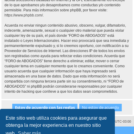
facilita discusiones basadas en Internet y la GPL estrictamente los excluye
de lo que aprobamos y/o desaprobamos como conductas y/o contenido
permisible. Para más información sobre phpBB, por favor visite:
https://www.phpbb.com/
.
Acuerda no enviar ningun contenido abusivo, obsceno, vulgar, difamatorio,
indecente, amenazante, sexual o cualquier otro material que pueda violar
cualquier ley de su país, el país donde “FORO de ABOGADOS” está
instalado o Leyes Internacionales. Hacer eso provocará que sea inmediata y
permanentemente expulsado y, si lo creemos oportuno, con notificación a su
Proveedor de Servicios de Internet. Las direcciones IP de todos los envíos
son registradas como ayuda para reforzar estas condiciones. Acuerda que
“FORO de ABOGADOS” tiene derecho a eliminar, editar, mover o cerrar
cualquier tema en cualquier momento que lo creamos conveniente. Como
usuario acuerda que cualquier información que haya ingresado será
almacenada en una base de datos. Dado que esta información no será
compartida con ninguna tercera parte sin su consentimiento, ni “FORO de
ABOGADOS” ni phpBB podrán considerarse responsables por cualquier
intento de hacking que conlleve a que los datos sean comprometidos.
Este sitio web utiliza cookies para asegurar que
Contáctenos
Borrar cookies
Todos los horarios son
UTC-03:00
obtenga la mejor experiencia en nuestro sitio
Desarrollado por
phpBB
® Forum Software © phpBB Limited
web.
Saber más