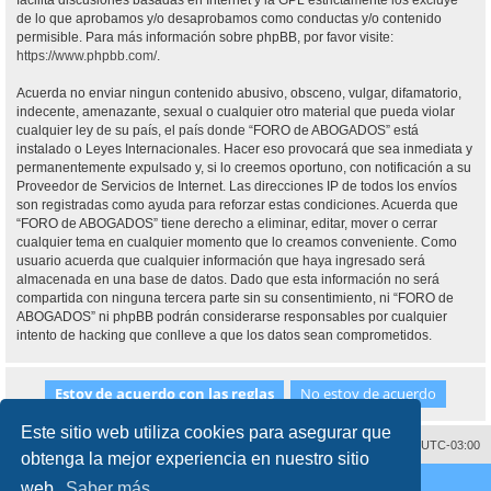
facilita discusiones basadas en Internet y la GPL estrictamente los excluye
de lo que aprobamos y/o desaprobamos como conductas y/o contenido
permisible. Para más información sobre phpBB, por favor visite:
https://www.phpbb.com/
.
Acuerda no enviar ningun contenido abusivo, obsceno, vulgar, difamatorio,
indecente, amenazante, sexual o cualquier otro material que pueda violar
cualquier ley de su país, el país donde “FORO de ABOGADOS” está
instalado o Leyes Internacionales. Hacer eso provocará que sea inmediata y
permanentemente expulsado y, si lo creemos oportuno, con notificación a su
Proveedor de Servicios de Internet. Las direcciones IP de todos los envíos
son registradas como ayuda para reforzar estas condiciones. Acuerda que
“FORO de ABOGADOS” tiene derecho a eliminar, editar, mover o cerrar
cualquier tema en cualquier momento que lo creamos conveniente. Como
usuario acuerda que cualquier información que haya ingresado será
almacenada en una base de datos. Dado que esta información no será
compartida con ninguna tercera parte sin su consentimiento, ni “FORO de
ABOGADOS” ni phpBB podrán considerarse responsables por cualquier
intento de hacking que conlleve a que los datos sean comprometidos.
Este sitio web utiliza cookies para asegurar que
Contáctenos
Borrar cookies
Todos los horarios son
UTC-03:00
obtenga la mejor experiencia en nuestro sitio
Desarrollado por
phpBB
® Forum Software © phpBB Limited
web.
Saber más