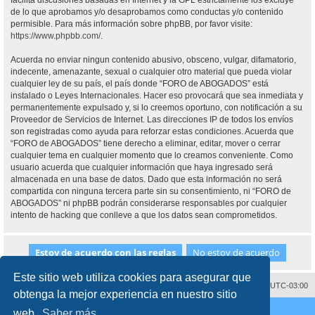
facilita discusiones basadas en Internet y la GPL estrictamente los excluye
de lo que aprobamos y/o desaprobamos como conductas y/o contenido
permisible. Para más información sobre phpBB, por favor visite:
https://www.phpbb.com/
.
Acuerda no enviar ningun contenido abusivo, obsceno, vulgar, difamatorio,
indecente, amenazante, sexual o cualquier otro material que pueda violar
cualquier ley de su país, el país donde “FORO de ABOGADOS” está
instalado o Leyes Internacionales. Hacer eso provocará que sea inmediata y
permanentemente expulsado y, si lo creemos oportuno, con notificación a su
Proveedor de Servicios de Internet. Las direcciones IP de todos los envíos
son registradas como ayuda para reforzar estas condiciones. Acuerda que
“FORO de ABOGADOS” tiene derecho a eliminar, editar, mover o cerrar
cualquier tema en cualquier momento que lo creamos conveniente. Como
usuario acuerda que cualquier información que haya ingresado será
almacenada en una base de datos. Dado que esta información no será
compartida con ninguna tercera parte sin su consentimiento, ni “FORO de
ABOGADOS” ni phpBB podrán considerarse responsables por cualquier
intento de hacking que conlleve a que los datos sean comprometidos.
Este sitio web utiliza cookies para asegurar que
Contáctenos
Borrar cookies
Todos los horarios son
UTC-03:00
obtenga la mejor experiencia en nuestro sitio
Desarrollado por
phpBB
® Forum Software © phpBB Limited
web.
Saber más