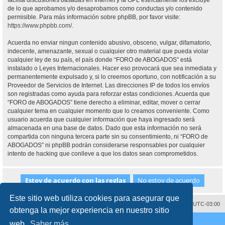
facilita discusiones basadas en Internet y la GPL estrictamente los excluye
de lo que aprobamos y/o desaprobamos como conductas y/o contenido
permisible. Para más información sobre phpBB, por favor visite:
https://www.phpbb.com/
.
Acuerda no enviar ningun contenido abusivo, obsceno, vulgar, difamatorio,
indecente, amenazante, sexual o cualquier otro material que pueda violar
cualquier ley de su país, el país donde “FORO de ABOGADOS” está
instalado o Leyes Internacionales. Hacer eso provocará que sea inmediata y
permanentemente expulsado y, si lo creemos oportuno, con notificación a su
Proveedor de Servicios de Internet. Las direcciones IP de todos los envíos
son registradas como ayuda para reforzar estas condiciones. Acuerda que
“FORO de ABOGADOS” tiene derecho a eliminar, editar, mover o cerrar
cualquier tema en cualquier momento que lo creamos conveniente. Como
usuario acuerda que cualquier información que haya ingresado será
almacenada en una base de datos. Dado que esta información no será
compartida con ninguna tercera parte sin su consentimiento, ni “FORO de
ABOGADOS” ni phpBB podrán considerarse responsables por cualquier
intento de hacking que conlleve a que los datos sean comprometidos.
Este sitio web utiliza cookies para asegurar que
Contáctenos
Borrar cookies
Todos los horarios son
UTC-03:00
obtenga la mejor experiencia en nuestro sitio
Desarrollado por
phpBB
® Forum Software © phpBB Limited
web.
Saber más