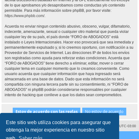
facilita discusiones basadas en Internet y la GPL estrictamente los excluye
de lo que aprobamos y/o desaprobamos como conductas y/o contenido
permisible. Para más información sobre phpBB, por favor visite:
https://www.phpbb.com/
.
Acuerda no enviar ningun contenido abusivo, obsceno, vulgar, difamatorio,
indecente, amenazante, sexual o cualquier otro material que pueda violar
cualquier ley de su país, el país donde “FORO de ABOGADOS” está
instalado o Leyes Internacionales. Hacer eso provocará que sea inmediata y
permanentemente expulsado y, si lo creemos oportuno, con notificación a su
Proveedor de Servicios de Internet. Las direcciones IP de todos los envíos
son registradas como ayuda para reforzar estas condiciones. Acuerda que
“FORO de ABOGADOS” tiene derecho a eliminar, editar, mover o cerrar
cualquier tema en cualquier momento que lo creamos conveniente. Como
usuario acuerda que cualquier información que haya ingresado será
almacenada en una base de datos. Dado que esta información no será
compartida con ninguna tercera parte sin su consentimiento, ni “FORO de
ABOGADOS” ni phpBB podrán considerarse responsables por cualquier
intento de hacking que conlleve a que los datos sean comprometidos.
Este sitio web utiliza cookies para asegurar que
Contáctenos
Borrar cookies
Todos los horarios son
UTC-03:00
obtenga la mejor experiencia en nuestro sitio
Desarrollado por
phpBB
® Forum Software © phpBB Limited
web.
Saber más