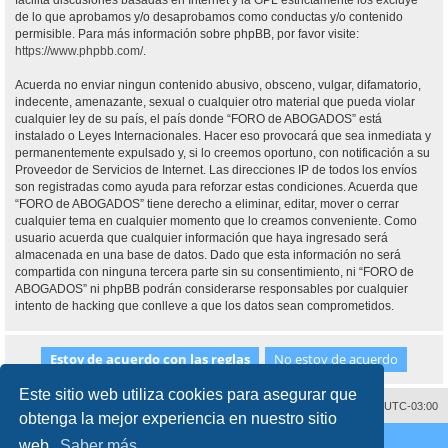
facilita discusiones basadas en Internet y la GPL estrictamente los excluye
de lo que aprobamos y/o desaprobamos como conductas y/o contenido
permisible. Para más información sobre phpBB, por favor visite:
https://www.phpbb.com/
.
Acuerda no enviar ningun contenido abusivo, obsceno, vulgar, difamatorio,
indecente, amenazante, sexual o cualquier otro material que pueda violar
cualquier ley de su país, el país donde “FORO de ABOGADOS” está
instalado o Leyes Internacionales. Hacer eso provocará que sea inmediata y
permanentemente expulsado y, si lo creemos oportuno, con notificación a su
Proveedor de Servicios de Internet. Las direcciones IP de todos los envíos
son registradas como ayuda para reforzar estas condiciones. Acuerda que
“FORO de ABOGADOS” tiene derecho a eliminar, editar, mover o cerrar
cualquier tema en cualquier momento que lo creamos conveniente. Como
usuario acuerda que cualquier información que haya ingresado será
almacenada en una base de datos. Dado que esta información no será
compartida con ninguna tercera parte sin su consentimiento, ni “FORO de
ABOGADOS” ni phpBB podrán considerarse responsables por cualquier
intento de hacking que conlleve a que los datos sean comprometidos.
Este sitio web utiliza cookies para asegurar que
Contáctenos
Borrar cookies
Todos los horarios son
UTC-03:00
obtenga la mejor experiencia en nuestro sitio
Desarrollado por
phpBB
® Forum Software © phpBB Limited
web.
Saber más