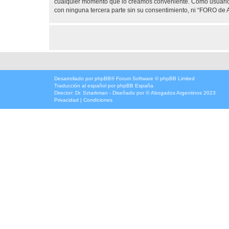
cualquier momento que lo creamos conveniente. Como usuario
con ninguna tercera parte sin su consentimiento, ni “FORO d
Desarrollado por
phpBB
® Forum Software © phpBB Limited
Traducción al español por
phpBB España
Director:
Dr. Sztarkman
- Diseñado por ©
Abogados Argentinos
2023
Privacidad
|
Condiciones