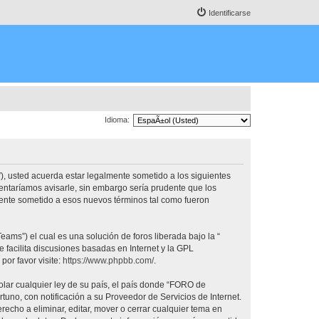
Identificarse
Idioma:
, usted acuerda estar legalmente sometido a los siguientes
ntaríamos avisarle, sin embargo sería prudente que los
nte sometido a esos nuevos términos tal como fueron
ams”) el cual es una solución de foros liberada bajo la “
 facilita discusiones basadas en Internet y la GPL
or favor visite:
https://www.phpbb.com/
.
olar cualquier ley de su país, el país donde “FORO de
no, con notificación a su Proveedor de Servicios de Internet.
cho a eliminar, editar, mover o cerrar cualquier tema en