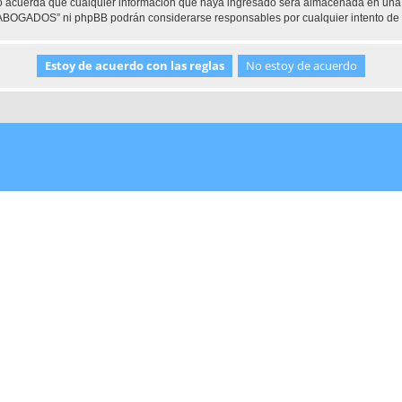
 acuerda que cualquier información que haya ingresado será almacenada en una 
e ABOGADOS” ni phpBB podrán considerarse responsables por cualquier intento de