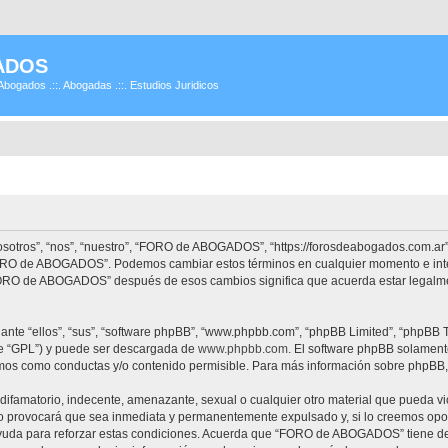
ADOS
Abogados .::. Abogadas .::. Estudios Juridicos
tros”, “nos”, “nuestro”, “FORO de ABOGADOS”, “https://forosdeabogados.com.ar”)
 “FORO de ABOGADOS”. Podemos cambiar estos términos en cualquier momento e inte
“FORO de ABOGADOS” después de esos cambios significa que acuerda estar legalme
nte “ellos”, “sus”, “software phpBB”, “www.phpbb.com”, “phpBB Limited”, “phpBB Te
te “GPL”) y puede ser descargada de
www.phpbb.com
. El software phpBB solamente
os como conductas y/o contenido permisible. Para más información sobre phpBB, p
difamatorio, indecente, amenazante, sexual o cualquier otro material que pueda vi
provocará que sea inmediata y permanentemente expulsado y, si lo creemos oportu
ayuda para reforzar estas condiciones. Acuerda que “FORO de ABOGADOS” tiene dere