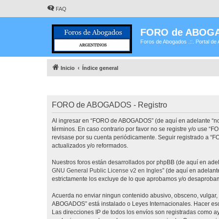
FAQ
FORO de ABOG
Foros de Abogados .::. Portal de 
Inicio
Índice general
FORO de ABOGADOS - Registro
Al ingresar en “FORO de ABOGADOS” (de aquí en adelante “noso
términos. En caso contrario por favor no se registre y/o use
revisase por su cuenta periódicamente. Seguir registrado a 
actualizados y/o reformados.
Nuestros foros están desarrollados por phpBB (de aquí en adela
GNU General Public License v2 en Ingles
” (de aquí en adelan
estrictamente los excluye de lo que aprobamos y/o desaprobam
Acuerda no enviar ningun contenido abusivo, obsceno, vulgar, 
ABOGADOS” está instalado o Leyes Internacionales. Hacer eso 
Las direcciones IP de todos los envíos son registradas como 