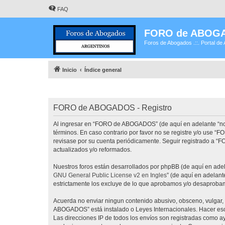
FAQ
FORO de ABOG
Foros de Abogados .::. Portal de 
Inicio
Índice general
FORO de ABOGADOS - Registro
Al ingresar en “FORO de ABOGADOS” (de aquí en adelante “noso
términos. En caso contrario por favor no se registre y/o use
revisase por su cuenta periódicamente. Seguir registrado a 
actualizados y/o reformados.
Nuestros foros están desarrollados por phpBB (de aquí en adela
GNU General Public License v2 en Ingles
” (de aquí en adelan
estrictamente los excluye de lo que aprobamos y/o desaprobam
Acuerda no enviar ningun contenido abusivo, obsceno, vulgar, 
ABOGADOS” está instalado o Leyes Internacionales. Hacer eso 
Las direcciones IP de todos los envíos son registradas como 