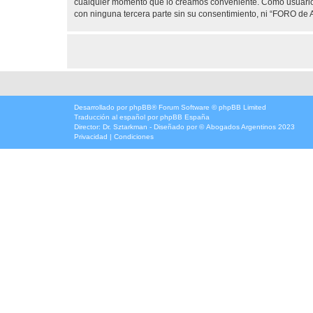
cualquier momento que lo creamos conveniente. Como usuario
con ninguna tercera parte sin su consentimiento, ni “FORO d
Desarrollado por
phpBB
® Forum Software © phpBB Limited
Traducción al español por
phpBB España
Director:
Dr. Sztarkman
- Diseñado por ©
Abogados Argentinos
2023
Privacidad
|
Condiciones