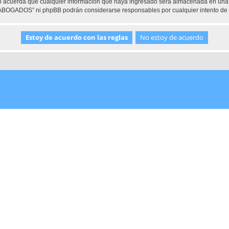
 acuerda que cualquier información que haya ingresado será almacenada en una 
e ABOGADOS” ni phpBB podrán considerarse responsables por cualquier intento de