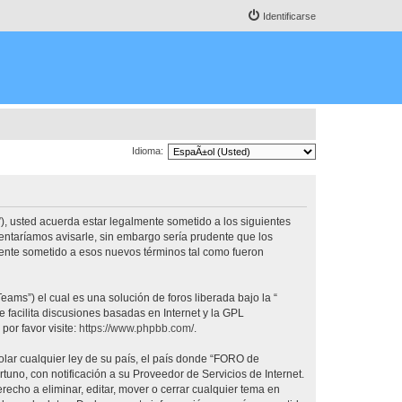
Identificarse
Idioma:
, usted acuerda estar legalmente sometido a los siguientes
ntaríamos avisarle, sin embargo sería prudente que los
nte sometido a esos nuevos términos tal como fueron
ams”) el cual es una solución de foros liberada bajo la “
 facilita discusiones basadas en Internet y la GPL
or favor visite:
https://www.phpbb.com/
.
olar cualquier ley de su país, el país donde “FORO de
no, con notificación a su Proveedor de Servicios de Internet.
cho a eliminar, editar, mover o cerrar cualquier tema en