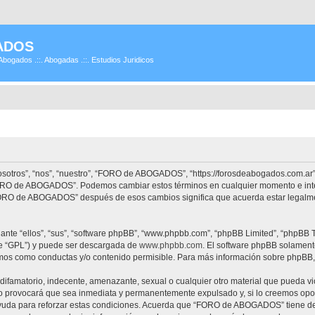
ADOS
Abogados .::. Abogadas .::. Estudios Juridicos
tros”, “nos”, “nuestro”, “FORO de ABOGADOS”, “https://forosdeabogados.com.ar”)
 “FORO de ABOGADOS”. Podemos cambiar estos términos en cualquier momento e inte
“FORO de ABOGADOS” después de esos cambios significa que acuerda estar legalme
nte “ellos”, “sus”, “software phpBB”, “www.phpbb.com”, “phpBB Limited”, “phpBB Te
te “GPL”) y puede ser descargada de
www.phpbb.com
. El software phpBB solamente
os como conductas y/o contenido permisible. Para más información sobre phpBB, p
difamatorio, indecente, amenazante, sexual o cualquier otro material que pueda vi
provocará que sea inmediata y permanentemente expulsado y, si lo creemos oportu
ayuda para reforzar estas condiciones. Acuerda que “FORO de ABOGADOS” tiene dere