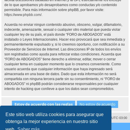
facilita discusiones basadas en Internet y la GPL estrictamente los excluye
de lo que aprobamos y/o desaprobamos como conductas y/o contenido
permisible. Para más información sobre phpBB, por favor visite:
https://www.phpbb.com/
.
Acuerda no enviar ningun contenido abusivo, obsceno, vulgar, difamatorio,
indecente, amenazante, sexual o cualquier otro material que pueda violar
cualquier ley de su país, el país donde “FORO de ABOGADOS” está
instalado o Leyes Internacionales. Hacer eso provocará que sea inmediata y
permanentemente expulsado y, si lo creemos oportuno, con notificación a su
Proveedor de Servicios de Internet. Las direcciones IP de todos los envíos
son registradas como ayuda para reforzar estas condiciones. Acuerda que
“FORO de ABOGADOS” tiene derecho a eliminar, editar, mover o cerrar
cualquier tema en cualquier momento que lo creamos conveniente. Como
usuario acuerda que cualquier información que haya ingresado será
almacenada en una base de datos. Dado que esta información no será
compartida con ninguna tercera parte sin su consentimiento, ni “FORO de
ABOGADOS” ni phpBB podrán considerarse responsables por cualquier
intento de hacking que conlleve a que los datos sean comprometidos.
Este sitio web utiliza cookies para asegurar que
Contáctenos
Borrar cookies
Todos los horarios son
UTC-03:00
obtenga la mejor experiencia en nuestro sitio
Desarrollado por
phpBB
® Forum Software © phpBB Limited
web.
Saber más