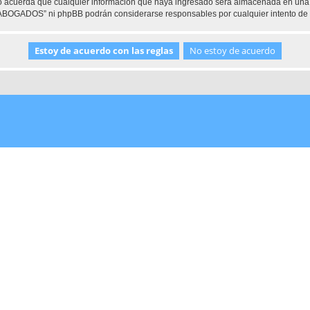
 acuerda que cualquier información que haya ingresado será almacenada en una 
e ABOGADOS” ni phpBB podrán considerarse responsables por cualquier intento de