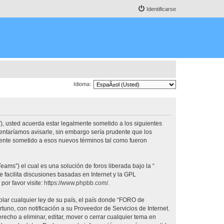
Identificarse
Idioma:
, usted acuerda estar legalmente sometido a los siguientes
ntaríamos avisarle, sin embargo sería prudente que los
nte sometido a esos nuevos términos tal como fueron
ams”) el cual es una solución de foros liberada bajo la “
 facilita discusiones basadas en Internet y la GPL
or favor visite:
https://www.phpbb.com/
.
olar cualquier ley de su país, el país donde “FORO de
no, con notificación a su Proveedor de Servicios de Internet.
cho a eliminar, editar, mover o cerrar cualquier tema en