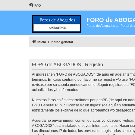
FAQ
FORO de ABOG
Foros de Abogados .::. Portal de 
Inicio
Índice general
FORO de ABOGADOS - Registro
Al ingresar en “FORO de ABOGADOS” (de aquí en adelante “noso
términos. En caso contrario por favor no se registre y/o use
revisase por su cuenta periódicamente. Seguir registrado a 
actualizados y/o reformados.
Nuestros foros están desarrollados por phpBB (de aquí en adela
GNU General Public License v2 en Ingles
” (de aquí en adelan
estrictamente los excluye de lo que aprobamos y/o desaprobam
Acuerda no enviar ningun contenido abusivo, obsceno, vulgar, 
ABOGADOS” está instalado o Leyes Internacionales. Hacer eso 
Las direcciones IP de todos los envíos son registradas como 