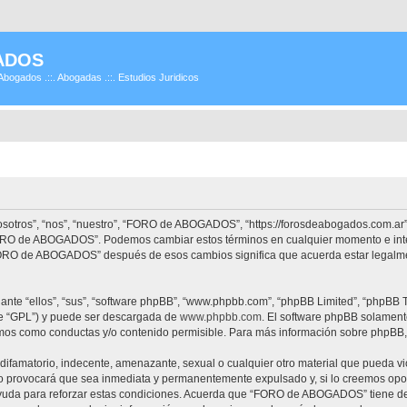
ADOS
Abogados .::. Abogadas .::. Estudios Juridicos
tros”, “nos”, “nuestro”, “FORO de ABOGADOS”, “https://forosdeabogados.com.ar”)
 “FORO de ABOGADOS”. Podemos cambiar estos términos en cualquier momento e inte
“FORO de ABOGADOS” después de esos cambios significa que acuerda estar legalme
nte “ellos”, “sus”, “software phpBB”, “www.phpbb.com”, “phpBB Limited”, “phpBB Te
te “GPL”) y puede ser descargada de
www.phpbb.com
. El software phpBB solamente
os como conductas y/o contenido permisible. Para más información sobre phpBB, p
difamatorio, indecente, amenazante, sexual o cualquier otro material que pueda vi
provocará que sea inmediata y permanentemente expulsado y, si lo creemos oportu
ayuda para reforzar estas condiciones. Acuerda que “FORO de ABOGADOS” tiene dere