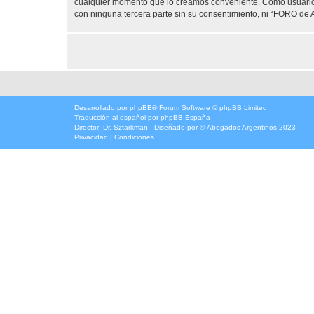
cualquier momento que lo creamos conveniente. Como usuario
con ninguna tercera parte sin su consentimiento, ni “FORO d
Desarrollado por
phpBB
® Forum Software © phpBB Limited
Traducción al español por
phpBB España
Director:
Dr. Sztarkman
- Diseñado por ©
Abogados Argentinos
2023
Privacidad
|
Condiciones