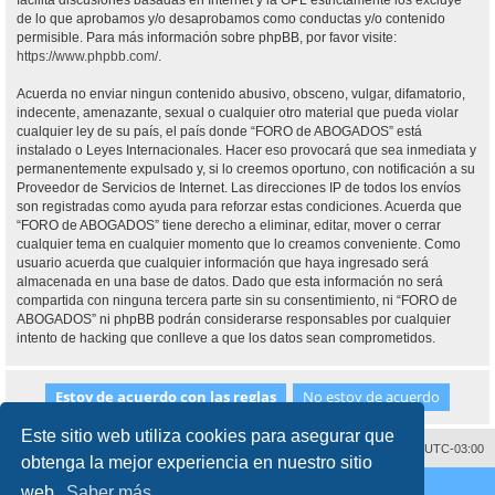
facilita discusiones basadas en Internet y la GPL estrictamente los excluye
de lo que aprobamos y/o desaprobamos como conductas y/o contenido
permisible. Para más información sobre phpBB, por favor visite:
https://www.phpbb.com/
.
Acuerda no enviar ningun contenido abusivo, obsceno, vulgar, difamatorio,
indecente, amenazante, sexual o cualquier otro material que pueda violar
cualquier ley de su país, el país donde “FORO de ABOGADOS” está
instalado o Leyes Internacionales. Hacer eso provocará que sea inmediata y
permanentemente expulsado y, si lo creemos oportuno, con notificación a su
Proveedor de Servicios de Internet. Las direcciones IP de todos los envíos
son registradas como ayuda para reforzar estas condiciones. Acuerda que
“FORO de ABOGADOS” tiene derecho a eliminar, editar, mover o cerrar
cualquier tema en cualquier momento que lo creamos conveniente. Como
usuario acuerda que cualquier información que haya ingresado será
almacenada en una base de datos. Dado que esta información no será
compartida con ninguna tercera parte sin su consentimiento, ni “FORO de
ABOGADOS” ni phpBB podrán considerarse responsables por cualquier
intento de hacking que conlleve a que los datos sean comprometidos.
Este sitio web utiliza cookies para asegurar que
Contáctenos
Borrar cookies
Todos los horarios son
UTC-03:00
obtenga la mejor experiencia en nuestro sitio
Desarrollado por
phpBB
® Forum Software © phpBB Limited
web.
Saber más