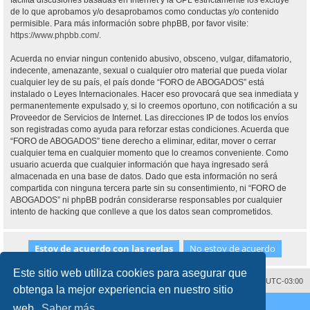
facilita discusiones basadas en Internet y la GPL estrictamente los excluye
de lo que aprobamos y/o desaprobamos como conductas y/o contenido
permisible. Para más información sobre phpBB, por favor visite:
https://www.phpbb.com/
.
Acuerda no enviar ningun contenido abusivo, obsceno, vulgar, difamatorio,
indecente, amenazante, sexual o cualquier otro material que pueda violar
cualquier ley de su país, el país donde “FORO de ABOGADOS” está
instalado o Leyes Internacionales. Hacer eso provocará que sea inmediata y
permanentemente expulsado y, si lo creemos oportuno, con notificación a su
Proveedor de Servicios de Internet. Las direcciones IP de todos los envíos
son registradas como ayuda para reforzar estas condiciones. Acuerda que
“FORO de ABOGADOS” tiene derecho a eliminar, editar, mover o cerrar
cualquier tema en cualquier momento que lo creamos conveniente. Como
usuario acuerda que cualquier información que haya ingresado será
almacenada en una base de datos. Dado que esta información no será
compartida con ninguna tercera parte sin su consentimiento, ni “FORO de
ABOGADOS” ni phpBB podrán considerarse responsables por cualquier
intento de hacking que conlleve a que los datos sean comprometidos.
Este sitio web utiliza cookies para asegurar que
Contáctenos
Borrar cookies
Todos los horarios son
UTC-03:00
obtenga la mejor experiencia en nuestro sitio
Desarrollado por
phpBB
® Forum Software © phpBB Limited
web.
Saber más