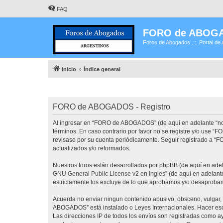
FAQ
FORO de ABOG
Foros de Abogados .::. Portal de 
Inicio
Índice general
FORO de ABOGADOS - Registro
Al ingresar en “FORO de ABOGADOS” (de aquí en adelante “noso
términos. En caso contrario por favor no se registre y/o use
revisase por su cuenta periódicamente. Seguir registrado a 
actualizados y/o reformados.
Nuestros foros están desarrollados por phpBB (de aquí en adela
GNU General Public License v2 en Ingles
” (de aquí en adelan
estrictamente los excluye de lo que aprobamos y/o desaprobam
Acuerda no enviar ningun contenido abusivo, obsceno, vulgar, 
ABOGADOS” está instalado o Leyes Internacionales. Hacer eso 
Las direcciones IP de todos los envíos son registradas como 