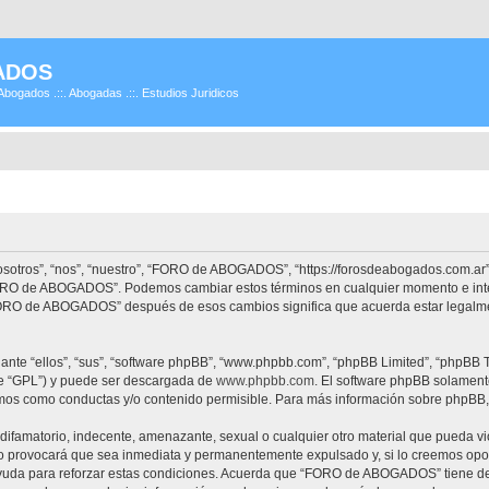
ADOS
Abogados .::. Abogadas .::. Estudios Juridicos
tros”, “nos”, “nuestro”, “FORO de ABOGADOS”, “https://forosdeabogados.com.ar”)
 “FORO de ABOGADOS”. Podemos cambiar estos términos en cualquier momento e inte
“FORO de ABOGADOS” después de esos cambios significa que acuerda estar legalme
nte “ellos”, “sus”, “software phpBB”, “www.phpbb.com”, “phpBB Limited”, “phpBB Te
te “GPL”) y puede ser descargada de
www.phpbb.com
. El software phpBB solamente
os como conductas y/o contenido permisible. Para más información sobre phpBB, p
difamatorio, indecente, amenazante, sexual o cualquier otro material que pueda vi
provocará que sea inmediata y permanentemente expulsado y, si lo creemos oportu
ayuda para reforzar estas condiciones. Acuerda que “FORO de ABOGADOS” tiene dere