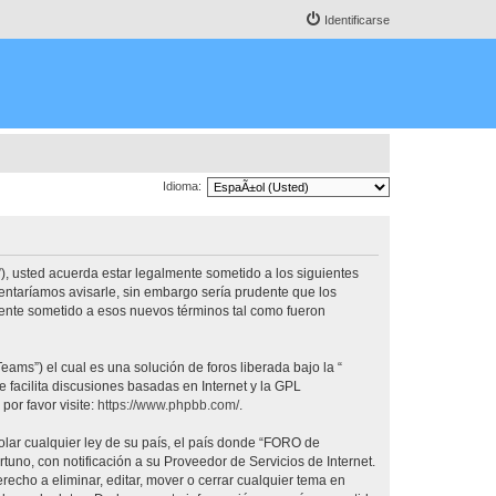
Identificarse
Idioma:
, usted acuerda estar legalmente sometido a los siguientes
ntaríamos avisarle, sin embargo sería prudente que los
nte sometido a esos nuevos términos tal como fueron
ams”) el cual es una solución de foros liberada bajo la “
 facilita discusiones basadas en Internet y la GPL
or favor visite:
https://www.phpbb.com/
.
olar cualquier ley de su país, el país donde “FORO de
no, con notificación a su Proveedor de Servicios de Internet.
cho a eliminar, editar, mover o cerrar cualquier tema en