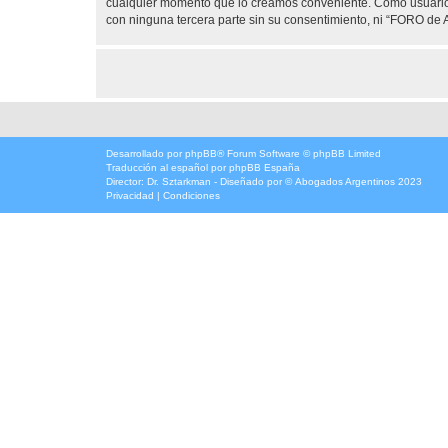
cualquier momento que lo creamos conveniente. Como usuario
con ninguna tercera parte sin su consentimiento, ni “FORO d
Desarrollado por
phpBB
® Forum Software © phpBB Limited
Traducción al español por
phpBB España
Director:
Dr. Sztarkman
- Diseñado por ©
Abogados Argentinos
2023
Privacidad
|
Condiciones