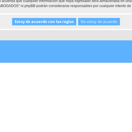
 acuerda que cualquier información que haya ingresado será almacenada en una 
e ABOGADOS” ni phpBB podrán considerarse responsables por cualquier intento de