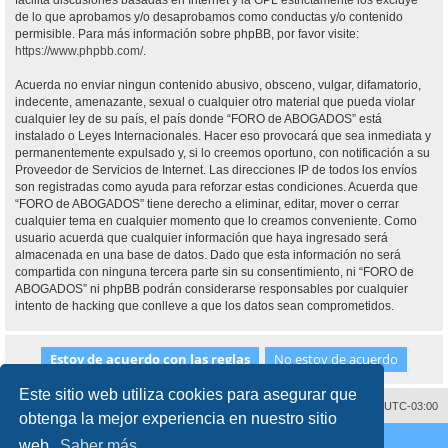
facilita discusiones basadas en Internet y la GPL estrictamente los excluye
de lo que aprobamos y/o desaprobamos como conductas y/o contenido
permisible. Para más información sobre phpBB, por favor visite:
https://www.phpbb.com/
.
Acuerda no enviar ningun contenido abusivo, obsceno, vulgar, difamatorio,
indecente, amenazante, sexual o cualquier otro material que pueda violar
cualquier ley de su país, el país donde “FORO de ABOGADOS” está
instalado o Leyes Internacionales. Hacer eso provocará que sea inmediata y
permanentemente expulsado y, si lo creemos oportuno, con notificación a su
Proveedor de Servicios de Internet. Las direcciones IP de todos los envíos
son registradas como ayuda para reforzar estas condiciones. Acuerda que
“FORO de ABOGADOS” tiene derecho a eliminar, editar, mover o cerrar
cualquier tema en cualquier momento que lo creamos conveniente. Como
usuario acuerda que cualquier información que haya ingresado será
almacenada en una base de datos. Dado que esta información no será
compartida con ninguna tercera parte sin su consentimiento, ni “FORO de
ABOGADOS” ni phpBB podrán considerarse responsables por cualquier
intento de hacking que conlleve a que los datos sean comprometidos.
Este sitio web utiliza cookies para asegurar que
Contáctenos
Borrar cookies
Todos los horarios son
UTC-03:00
obtenga la mejor experiencia en nuestro sitio
Desarrollado por
phpBB
® Forum Software © phpBB Limited
web.
Saber más