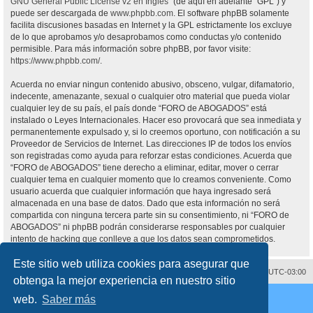
GNU General Public License v2 en Ingles
” (de aquí en adelante “GPL”) y
puede ser descargada de
www.phpbb.com
. El software phpBB solamente
facilita discusiones basadas en Internet y la GPL estrictamente los excluye
de lo que aprobamos y/o desaprobamos como conductas y/o contenido
permisible. Para más información sobre phpBB, por favor visite:
https://www.phpbb.com/
.
Acuerda no enviar ningun contenido abusivo, obsceno, vulgar, difamatorio,
indecente, amenazante, sexual o cualquier otro material que pueda violar
cualquier ley de su país, el país donde “FORO de ABOGADOS” está
instalado o Leyes Internacionales. Hacer eso provocará que sea inmediata y
permanentemente expulsado y, si lo creemos oportuno, con notificación a su
Proveedor de Servicios de Internet. Las direcciones IP de todos los envíos
son registradas como ayuda para reforzar estas condiciones. Acuerda que
“FORO de ABOGADOS” tiene derecho a eliminar, editar, mover o cerrar
cualquier tema en cualquier momento que lo creamos conveniente. Como
usuario acuerda que cualquier información que haya ingresado será
almacenada en una base de datos. Dado que esta información no será
compartida con ninguna tercera parte sin su consentimiento, ni “FORO de
ABOGADOS” ni phpBB podrán considerarse responsables por cualquier
intento de hacking que conlleve a que los datos sean comprometidos.
Este sitio web utiliza cookies para asegurar que
Contáctenos
Borrar cookies
Todos los horarios son
UTC-03:00
obtenga la mejor experiencia en nuestro sitio
Desarrollado por
phpBB
® Forum Software © phpBB Limited
web.
Saber más
Traducción al español por
phpBB España