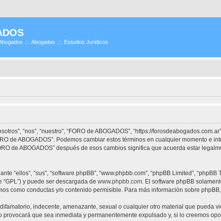
ADOS
Abogados .::. Abogadas .::. Estudios Juridicos
tros”, “nos”, “nuestro”, “FORO de ABOGADOS”, “https://forosdeabogados.com.ar”)
 “FORO de ABOGADOS”. Podemos cambiar estos términos en cualquier momento e inte
“FORO de ABOGADOS” después de esos cambios significa que acuerda estar legalme
nte “ellos”, “sus”, “software phpBB”, “www.phpbb.com”, “phpBB Limited”, “phpBB Te
te “GPL”) y puede ser descargada de
www.phpbb.com
. El software phpBB solamente
os como conductas y/o contenido permisible. Para más información sobre phpBB, p
difamatorio, indecente, amenazante, sexual o cualquier otro material que pueda vi
provocará que sea inmediata y permanentemente expulsado y, si lo creemos oportu