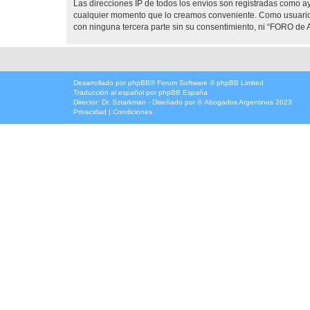
Las direcciones IP de todos los envíos son registradas como 
cualquier momento que lo creamos conveniente. Como usuario
con ninguna tercera parte sin su consentimiento, ni “FORO d
Desarrollado por
phpBB
® Forum Software © phpBB Limited
Traducción al español por
phpBB España
Director:
Dr. Sztarkman
- Diseñado por ©
Abogados Argentinos
2023
Privacidad
|
Condiciones