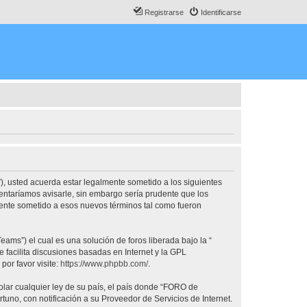
Registrarse
Identificarse
, usted acuerda estar legalmente sometido a los siguientes
ntaríamos avisarle, sin embargo sería prudente que los
nte sometido a esos nuevos términos tal como fueron
ams”) el cual es una solución de foros liberada bajo la “
 facilita discusiones basadas en Internet y la GPL
or favor visite:
https://www.phpbb.com/
.
olar cualquier ley de su país, el país donde “FORO de
no, con notificación a su Proveedor de Servicios de Internet.