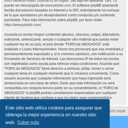
GNU General Public License v2 en Ingles
” (de aquí en adelante “GPL”) y
puede ser descargada de
www.phpbb.com
. El software phpBB solamente
facilita discusiones basadas en Internet y la GPL estrictamente los excluye
de lo que aprobamos y/o desaprobamos como conductas y/o contenido
permisible. Para más información sobre phpBB, por favor visite:
https://www.phpbb.com/
.
Acuerda no enviar ningun contenido abusivo, obsceno, vulgar, difamatorio,
indecente, amenazante, sexual o cualquier otro material que pueda violar
cualquier ley de su país, el país donde “FORO de ABOGADOS” está
instalado o Leyes Internacionales. Hacer eso provocará que sea inmediata y
permanentemente expulsado y, si lo creemos oportuno, con notificación a su
Proveedor de Servicios de Internet. Las direcciones IP de todos los envíos
son registradas como ayuda para reforzar estas condiciones. Acuerda que
“FORO de ABOGADOS” tiene derecho a eliminar, editar, mover o cerrar
cualquier tema en cualquier momento que lo creamos conveniente. Como
usuario acuerda que cualquier información que haya ingresado será
almacenada en una base de datos. Dado que esta información no será
compartida con ninguna tercera parte sin su consentimiento, ni “FORO de
ABOGADOS” ni phpBB podrán considerarse responsables por cualquier
intento de hacking que conlleve a que los datos sean comprometidos.
Este sitio web utiliza cookies para asegurar que
Contáctenos
Borrar cookies
Todos los horarios son
UTC-03:00
obtenga la mejor experiencia en nuestro sitio
Desarrollado por
phpBB
® Forum Software © phpBB Limited
web.
Saber más
Traducción al español por
phpBB España