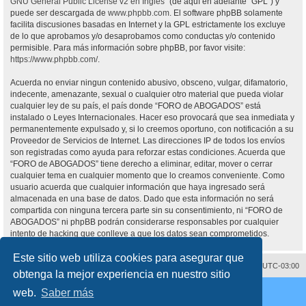
GNU General Public License v2 en Ingles
” (de aquí en adelante “GPL”) y
puede ser descargada de
www.phpbb.com
. El software phpBB solamente
facilita discusiones basadas en Internet y la GPL estrictamente los excluye
de lo que aprobamos y/o desaprobamos como conductas y/o contenido
permisible. Para más información sobre phpBB, por favor visite:
https://www.phpbb.com/
.
Acuerda no enviar ningun contenido abusivo, obsceno, vulgar, difamatorio,
indecente, amenazante, sexual o cualquier otro material que pueda violar
cualquier ley de su país, el país donde “FORO de ABOGADOS” está
instalado o Leyes Internacionales. Hacer eso provocará que sea inmediata y
permanentemente expulsado y, si lo creemos oportuno, con notificación a su
Proveedor de Servicios de Internet. Las direcciones IP de todos los envíos
son registradas como ayuda para reforzar estas condiciones. Acuerda que
“FORO de ABOGADOS” tiene derecho a eliminar, editar, mover o cerrar
cualquier tema en cualquier momento que lo creamos conveniente. Como
usuario acuerda que cualquier información que haya ingresado será
almacenada en una base de datos. Dado que esta información no será
compartida con ninguna tercera parte sin su consentimiento, ni “FORO de
ABOGADOS” ni phpBB podrán considerarse responsables por cualquier
intento de hacking que conlleve a que los datos sean comprometidos.
Este sitio web utiliza cookies para asegurar que
Contáctenos
Borrar cookies
Todos los horarios son
UTC-03:00
obtenga la mejor experiencia en nuestro sitio
Desarrollado por
phpBB
® Forum Software © phpBB Limited
web.
Saber más
Traducción al español por
phpBB España