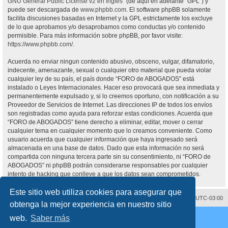
GNU General Public License v2 en Ingles
” (de aquí en adelante “GPL”) y
puede ser descargada de
www.phpbb.com
. El software phpBB solamente
facilita discusiones basadas en Internet y la GPL estrictamente los excluye
de lo que aprobamos y/o desaprobamos como conductas y/o contenido
permisible. Para más información sobre phpBB, por favor visite:
https://www.phpbb.com/
.
Acuerda no enviar ningun contenido abusivo, obsceno, vulgar, difamatorio,
indecente, amenazante, sexual o cualquier otro material que pueda violar
cualquier ley de su país, el país donde “FORO de ABOGADOS” está
instalado o Leyes Internacionales. Hacer eso provocará que sea inmediata y
permanentemente expulsado y, si lo creemos oportuno, con notificación a su
Proveedor de Servicios de Internet. Las direcciones IP de todos los envíos
son registradas como ayuda para reforzar estas condiciones. Acuerda que
“FORO de ABOGADOS” tiene derecho a eliminar, editar, mover o cerrar
cualquier tema en cualquier momento que lo creamos conveniente. Como
usuario acuerda que cualquier información que haya ingresado será
almacenada en una base de datos. Dado que esta información no será
compartida con ninguna tercera parte sin su consentimiento, ni “FORO de
ABOGADOS” ni phpBB podrán considerarse responsables por cualquier
intento de hacking que conlleve a que los datos sean comprometidos.
Este sitio web utiliza cookies para asegurar que
Contáctenos
Borrar cookies
Todos los horarios son
UTC-03:00
obtenga la mejor experiencia en nuestro sitio
Desarrollado por
phpBB
® Forum Software © phpBB Limited
web.
Saber más
Traducción al español por
phpBB España