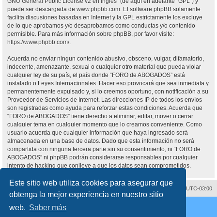
GNU General Public License v2 en Ingles
” (de aquí en adelante “GPL”) y
puede ser descargada de
www.phpbb.com
. El software phpBB solamente
facilita discusiones basadas en Internet y la GPL estrictamente los excluye
de lo que aprobamos y/o desaprobamos como conductas y/o contenido
permisible. Para más información sobre phpBB, por favor visite:
https://www.phpbb.com/
.
Acuerda no enviar ningun contenido abusivo, obsceno, vulgar, difamatorio,
indecente, amenazante, sexual o cualquier otro material que pueda violar
cualquier ley de su país, el país donde “FORO de ABOGADOS” está
instalado o Leyes Internacionales. Hacer eso provocará que sea inmediata y
permanentemente expulsado y, si lo creemos oportuno, con notificación a su
Proveedor de Servicios de Internet. Las direcciones IP de todos los envíos
son registradas como ayuda para reforzar estas condiciones. Acuerda que
“FORO de ABOGADOS” tiene derecho a eliminar, editar, mover o cerrar
cualquier tema en cualquier momento que lo creamos conveniente. Como
usuario acuerda que cualquier información que haya ingresado será
almacenada en una base de datos. Dado que esta información no será
compartida con ninguna tercera parte sin su consentimiento, ni “FORO de
ABOGADOS” ni phpBB podrán considerarse responsables por cualquier
intento de hacking que conlleve a que los datos sean comprometidos.
Este sitio web utiliza cookies para asegurar que
Contáctenos
Borrar cookies
Todos los horarios son
UTC-03:00
obtenga la mejor experiencia en nuestro sitio
Desarrollado por
phpBB
® Forum Software © phpBB Limited
web.
Saber más
Traducción al español por
phpBB España