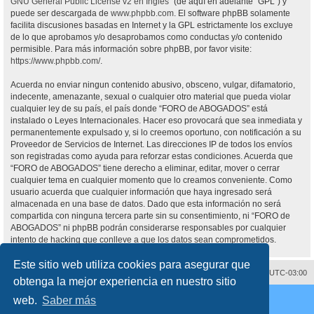
GNU General Public License v2 en Ingles
” (de aquí en adelante “GPL”) y
puede ser descargada de
www.phpbb.com
. El software phpBB solamente
facilita discusiones basadas en Internet y la GPL estrictamente los excluye
de lo que aprobamos y/o desaprobamos como conductas y/o contenido
permisible. Para más información sobre phpBB, por favor visite:
https://www.phpbb.com/
.
Acuerda no enviar ningun contenido abusivo, obsceno, vulgar, difamatorio,
indecente, amenazante, sexual o cualquier otro material que pueda violar
cualquier ley de su país, el país donde “FORO de ABOGADOS” está
instalado o Leyes Internacionales. Hacer eso provocará que sea inmediata y
permanentemente expulsado y, si lo creemos oportuno, con notificación a su
Proveedor de Servicios de Internet. Las direcciones IP de todos los envíos
son registradas como ayuda para reforzar estas condiciones. Acuerda que
“FORO de ABOGADOS” tiene derecho a eliminar, editar, mover o cerrar
cualquier tema en cualquier momento que lo creamos conveniente. Como
usuario acuerda que cualquier información que haya ingresado será
almacenada en una base de datos. Dado que esta información no será
compartida con ninguna tercera parte sin su consentimiento, ni “FORO de
ABOGADOS” ni phpBB podrán considerarse responsables por cualquier
intento de hacking que conlleve a que los datos sean comprometidos.
Este sitio web utiliza cookies para asegurar que
Contáctenos
Borrar cookies
Todos los horarios son
UTC-03:00
obtenga la mejor experiencia en nuestro sitio
Desarrollado por
phpBB
® Forum Software © phpBB Limited
web.
Saber más
Traducción al español por
phpBB España