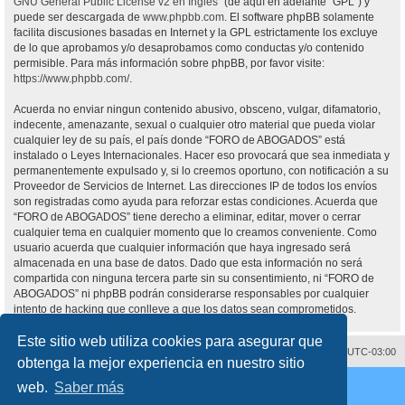
GNU General Public License v2 en Ingles
” (de aquí en adelante “GPL”) y
puede ser descargada de
www.phpbb.com
. El software phpBB solamente
facilita discusiones basadas en Internet y la GPL estrictamente los excluye
de lo que aprobamos y/o desaprobamos como conductas y/o contenido
permisible. Para más información sobre phpBB, por favor visite:
https://www.phpbb.com/
.
Acuerda no enviar ningun contenido abusivo, obsceno, vulgar, difamatorio,
indecente, amenazante, sexual o cualquier otro material que pueda violar
cualquier ley de su país, el país donde “FORO de ABOGADOS” está
instalado o Leyes Internacionales. Hacer eso provocará que sea inmediata y
permanentemente expulsado y, si lo creemos oportuno, con notificación a su
Proveedor de Servicios de Internet. Las direcciones IP de todos los envíos
son registradas como ayuda para reforzar estas condiciones. Acuerda que
“FORO de ABOGADOS” tiene derecho a eliminar, editar, mover o cerrar
cualquier tema en cualquier momento que lo creamos conveniente. Como
usuario acuerda que cualquier información que haya ingresado será
almacenada en una base de datos. Dado que esta información no será
compartida con ninguna tercera parte sin su consentimiento, ni “FORO de
ABOGADOS” ni phpBB podrán considerarse responsables por cualquier
intento de hacking que conlleve a que los datos sean comprometidos.
Este sitio web utiliza cookies para asegurar que
Contáctenos
Borrar cookies
Todos los horarios son
UTC-03:00
obtenga la mejor experiencia en nuestro sitio
Desarrollado por
phpBB
® Forum Software © phpBB Limited
web.
Saber más
Traducción al español por
phpBB España