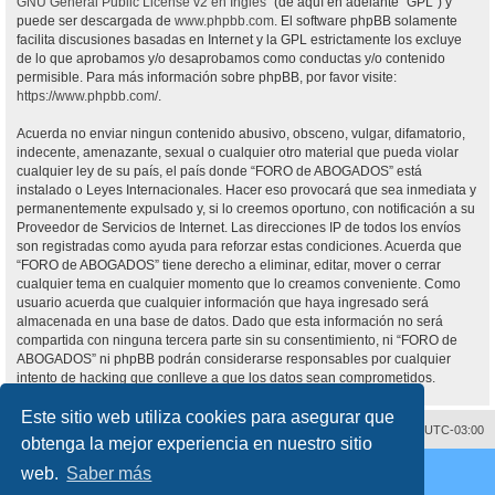
GNU General Public License v2 en Ingles
” (de aquí en adelante “GPL”) y
puede ser descargada de
www.phpbb.com
. El software phpBB solamente
facilita discusiones basadas en Internet y la GPL estrictamente los excluye
de lo que aprobamos y/o desaprobamos como conductas y/o contenido
permisible. Para más información sobre phpBB, por favor visite:
https://www.phpbb.com/
.
Acuerda no enviar ningun contenido abusivo, obsceno, vulgar, difamatorio,
indecente, amenazante, sexual o cualquier otro material que pueda violar
cualquier ley de su país, el país donde “FORO de ABOGADOS” está
instalado o Leyes Internacionales. Hacer eso provocará que sea inmediata y
permanentemente expulsado y, si lo creemos oportuno, con notificación a su
Proveedor de Servicios de Internet. Las direcciones IP de todos los envíos
son registradas como ayuda para reforzar estas condiciones. Acuerda que
“FORO de ABOGADOS” tiene derecho a eliminar, editar, mover o cerrar
cualquier tema en cualquier momento que lo creamos conveniente. Como
usuario acuerda que cualquier información que haya ingresado será
almacenada en una base de datos. Dado que esta información no será
compartida con ninguna tercera parte sin su consentimiento, ni “FORO de
ABOGADOS” ni phpBB podrán considerarse responsables por cualquier
intento de hacking que conlleve a que los datos sean comprometidos.
Este sitio web utiliza cookies para asegurar que
Contáctenos
Borrar cookies
Todos los horarios son
UTC-03:00
obtenga la mejor experiencia en nuestro sitio
Desarrollado por
phpBB
® Forum Software © phpBB Limited
web.
Saber más
Traducción al español por
phpBB España