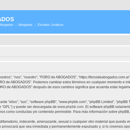
ADOS
Abogados .::. Abogadas .::. Estudios Juridicos
tros”, “nos”, “nuestro”, “FORO de ABOGADOS”, “https://forosdeabogados.com.ar”)
 “FORO de ABOGADOS”. Podemos cambiar estos términos en cualquier momento e inte
“FORO de ABOGADOS” después de esos cambios significa que acuerda estar legalme
nte “ellos”, “sus”, “software phpBB”, “www.phpbb.com”, “phpBB Limited”, “phpBB Te
te “GPL”) y puede ser descargada de
www.phpbb.com
. El software phpBB solamente
os como conductas y/o contenido permisible. Para más información sobre phpBB, p
difamatorio, indecente, amenazante, sexual o cualquier otro material que pueda vi
provocará que sea inmediata y permanentemente expulsado y, si lo creemos oportu