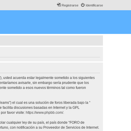
Registrarse
Identificarse
, usted acuerda estar legalmente sometido a los siguientes
ntaríamos avisarle, sin embargo sería prudente que los
nte sometido a esos nuevos términos tal como fueron
ams”) el cual es una solución de foros liberada bajo la “
 facilita discusiones basadas en Internet y la GPL
or favor visite:
https://www.phpbb.com/
.
olar cualquier ley de su país, el país donde “FORO de
no, con notificación a su Proveedor de Servicios de Internet.