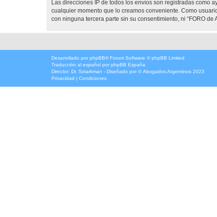
Las direcciones IP de todos los envíos son registradas como 
cualquier momento que lo creamos conveniente. Como usuario
con ninguna tercera parte sin su consentimiento, ni “FORO d
Desarrollado por
phpBB
® Forum Software © phpBB Limited
Traducción al español por
phpBB España
Director:
Dr. Sztarkman
- Diseñado por ©
Abogados Argentinos
2023
Privacidad
|
Condiciones