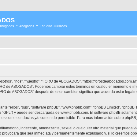
ADOS
Abogados .::. Abogadas .::. Estudios Juridicos
tros”, “nos”, “nuestro”, “FORO de ABOGADOS”, “https://forosdeabogados.com.ar”)
 “FORO de ABOGADOS”. Podemos cambiar estos términos en cualquier momento e inte
“FORO de ABOGADOS” después de esos cambios significa que acuerda estar legalme
nte “ellos”, “sus”, “software phpBB”, “www.phpbb.com”, “phpBB Limited”, “phpBB Te
te “GPL”) y puede ser descargada de
www.phpbb.com
. El software phpBB solamente
os como conductas y/o contenido permisible. Para más información sobre phpBB, p
difamatorio, indecente, amenazante, sexual o cualquier otro material que pueda vi
provocará que sea inmediata y permanentemente expulsado y, si lo creemos oportu