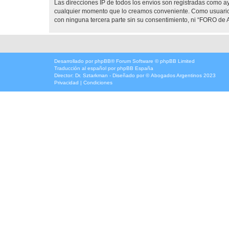
Las direcciones IP de todos los envíos son registradas como 
cualquier momento que lo creamos conveniente. Como usuario
con ninguna tercera parte sin su consentimiento, ni “FORO d
Desarrollado por
phpBB
® Forum Software © phpBB Limited
Traducción al español por
phpBB España
Director:
Dr. Sztarkman
- Diseñado por ©
Abogados Argentinos
2023
Privacidad
|
Condiciones