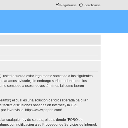
Registrarse
Identificarse
, usted acuerda estar legalmente sometido a los siguientes
ntaríamos avisarle, sin embargo sería prudente que los
nte sometido a esos nuevos términos tal como fueron
ams”) el cual es una solución de foros liberada bajo la “
 facilita discusiones basadas en Internet y la GPL
or favor visite:
https://www.phpbb.com/
.
olar cualquier ley de su país, el país donde “FORO de
no, con notificación a su Proveedor de Servicios de Internet.