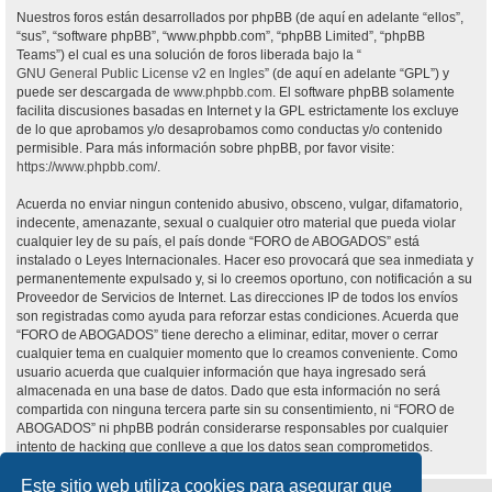
Nuestros foros están desarrollados por phpBB (de aquí en adelante “ellos”,
“sus”, “software phpBB”, “www.phpbb.com”, “phpBB Limited”, “phpBB
Teams”) el cual es una solución de foros liberada bajo la “
GNU General Public License v2 en Ingles
” (de aquí en adelante “GPL”) y
puede ser descargada de
www.phpbb.com
. El software phpBB solamente
facilita discusiones basadas en Internet y la GPL estrictamente los excluye
de lo que aprobamos y/o desaprobamos como conductas y/o contenido
permisible. Para más información sobre phpBB, por favor visite:
https://www.phpbb.com/
.
Acuerda no enviar ningun contenido abusivo, obsceno, vulgar, difamatorio,
indecente, amenazante, sexual o cualquier otro material que pueda violar
cualquier ley de su país, el país donde “FORO de ABOGADOS” está
instalado o Leyes Internacionales. Hacer eso provocará que sea inmediata y
permanentemente expulsado y, si lo creemos oportuno, con notificación a su
Proveedor de Servicios de Internet. Las direcciones IP de todos los envíos
son registradas como ayuda para reforzar estas condiciones. Acuerda que
“FORO de ABOGADOS” tiene derecho a eliminar, editar, mover o cerrar
cualquier tema en cualquier momento que lo creamos conveniente. Como
usuario acuerda que cualquier información que haya ingresado será
almacenada en una base de datos. Dado que esta información no será
compartida con ninguna tercera parte sin su consentimiento, ni “FORO de
ABOGADOS” ni phpBB podrán considerarse responsables por cualquier
intento de hacking que conlleve a que los datos sean comprometidos.
Este sitio web utiliza cookies para asegurar que