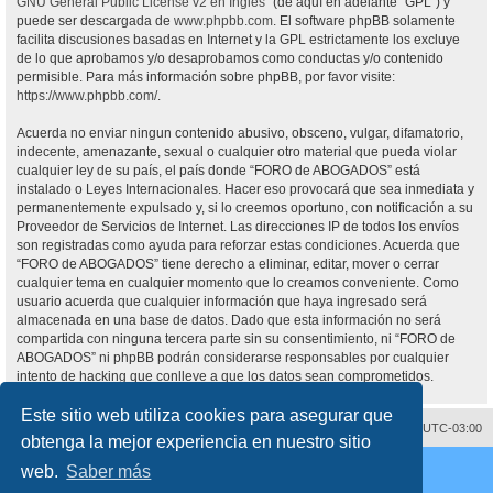
GNU General Public License v2 en Ingles
” (de aquí en adelante “GPL”) y
puede ser descargada de
www.phpbb.com
. El software phpBB solamente
facilita discusiones basadas en Internet y la GPL estrictamente los excluye
de lo que aprobamos y/o desaprobamos como conductas y/o contenido
permisible. Para más información sobre phpBB, por favor visite:
https://www.phpbb.com/
.
Acuerda no enviar ningun contenido abusivo, obsceno, vulgar, difamatorio,
indecente, amenazante, sexual o cualquier otro material que pueda violar
cualquier ley de su país, el país donde “FORO de ABOGADOS” está
instalado o Leyes Internacionales. Hacer eso provocará que sea inmediata y
permanentemente expulsado y, si lo creemos oportuno, con notificación a su
Proveedor de Servicios de Internet. Las direcciones IP de todos los envíos
son registradas como ayuda para reforzar estas condiciones. Acuerda que
“FORO de ABOGADOS” tiene derecho a eliminar, editar, mover o cerrar
cualquier tema en cualquier momento que lo creamos conveniente. Como
usuario acuerda que cualquier información que haya ingresado será
almacenada en una base de datos. Dado que esta información no será
compartida con ninguna tercera parte sin su consentimiento, ni “FORO de
ABOGADOS” ni phpBB podrán considerarse responsables por cualquier
intento de hacking que conlleve a que los datos sean comprometidos.
Este sitio web utiliza cookies para asegurar que
Contáctenos
Borrar cookies
Todos los horarios son
UTC-03:00
obtenga la mejor experiencia en nuestro sitio
Desarrollado por
phpBB
® Forum Software © phpBB Limited
web.
Saber más
Traducción al español por
phpBB España