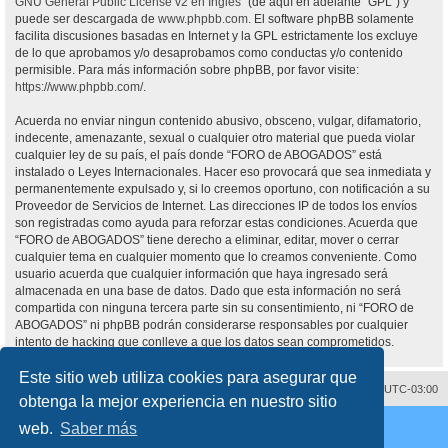
GNU General Public License v2 en Ingles
” (de aquí en adelante “GPL”) y
puede ser descargada de
www.phpbb.com
. El software phpBB solamente
facilita discusiones basadas en Internet y la GPL estrictamente los excluye
de lo que aprobamos y/o desaprobamos como conductas y/o contenido
permisible. Para más información sobre phpBB, por favor visite:
https://www.phpbb.com/
.
Acuerda no enviar ningun contenido abusivo, obsceno, vulgar, difamatorio,
indecente, amenazante, sexual o cualquier otro material que pueda violar
cualquier ley de su país, el país donde “FORO de ABOGADOS” está
instalado o Leyes Internacionales. Hacer eso provocará que sea inmediata y
permanentemente expulsado y, si lo creemos oportuno, con notificación a su
Proveedor de Servicios de Internet. Las direcciones IP de todos los envíos
son registradas como ayuda para reforzar estas condiciones. Acuerda que
“FORO de ABOGADOS” tiene derecho a eliminar, editar, mover o cerrar
cualquier tema en cualquier momento que lo creamos conveniente. Como
usuario acuerda que cualquier información que haya ingresado será
almacenada en una base de datos. Dado que esta información no será
compartida con ninguna tercera parte sin su consentimiento, ni “FORO de
ABOGADOS” ni phpBB podrán considerarse responsables por cualquier
intento de hacking que conlleve a que los datos sean comprometidos.
Este sitio web utiliza cookies para asegurar que
Contáctenos
Borrar cookies
Todos los horarios son
UTC-03:00
obtenga la mejor experiencia en nuestro sitio
Desarrollado por
phpBB
® Forum Software © phpBB Limited
web.
Saber más
Traducción al español por
phpBB España