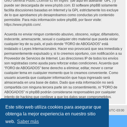
GNU General Public License v2 en Ingles
” (de aquí en adelante “GPL”) y
puede ser descargada de
www.phpbb.com
. El software phpBB solamente
facilita discusiones basadas en Internet y la GPL estrictamente los excluye
de lo que aprobamos y/o desaprobamos como conductas y/o contenido
permisible. Para más información sobre phpBB, por favor visite:
https://www.phpbb.com/
.
Acuerda no enviar ningun contenido abusivo, obsceno, vulgar, difamatorio,
indecente, amenazante, sexual o cualquier otro material que pueda violar
cualquier ley de su país, el país donde “FORO de ABOGADOS” está
instalado o Leyes Internacionales. Hacer eso provocará que sea inmediata y
permanentemente expulsado y, si lo creemos oportuno, con notificación a su
Proveedor de Servicios de Internet. Las direcciones IP de todos los envíos
son registradas como ayuda para reforzar estas condiciones. Acuerda que
“FORO de ABOGADOS” tiene derecho a eliminar, editar, mover o cerrar
cualquier tema en cualquier momento que lo creamos conveniente. Como
usuario acuerda que cualquier información que haya ingresado será
almacenada en una base de datos. Dado que esta información no será
compartida con ninguna tercera parte sin su consentimiento, ni “FORO de
ABOGADOS” ni phpBB podrán considerarse responsables por cualquier
intento de hacking que conlleve a que los datos sean comprometidos.
Este sitio web utiliza cookies para asegurar que
Contáctenos
Borrar cookies
Todos los horarios son
UTC-03:00
obtenga la mejor experiencia en nuestro sitio
Desarrollado por
phpBB
® Forum Software © phpBB Limited
web.
Saber más
Traducción al español por
phpBB España