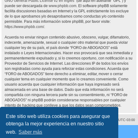
GNU General Public License v2 en Ingles
” (de aquí en adelante “GPL”) y
puede ser descargada de
www.phpbb.com
. El software phpBB solamente
facilita discusiones basadas en Internet y la GPL estrictamente los excluye
de lo que aprobamos y/o desaprobamos como conductas y/o contenido
permisible. Para más información sobre phpBB, por favor visite:
https://www.phpbb.com/
.
Acuerda no enviar ningun contenido abusivo, obsceno, vulgar, difamatorio,
indecente, amenazante, sexual o cualquier otro material que pueda violar
cualquier ley de su país, el país donde “FORO de ABOGADOS” está
instalado o Leyes Internacionales. Hacer eso provocará que sea inmediata y
permanentemente expulsado y, si lo creemos oportuno, con notificación a su
Proveedor de Servicios de Internet. Las direcciones IP de todos los envíos
son registradas como ayuda para reforzar estas condiciones. Acuerda que
“FORO de ABOGADOS” tiene derecho a eliminar, editar, mover o cerrar
cualquier tema en cualquier momento que lo creamos conveniente. Como
usuario acuerda que cualquier información que haya ingresado será
almacenada en una base de datos. Dado que esta información no será
compartida con ninguna tercera parte sin su consentimiento, ni “FORO de
ABOGADOS” ni phpBB podrán considerarse responsables por cualquier
intento de hacking que conlleve a que los datos sean comprometidos.
Este sitio web utiliza cookies para asegurar que
Contáctenos
Borrar cookies
Todos los horarios son
UTC-03:00
obtenga la mejor experiencia en nuestro sitio
Desarrollado por
phpBB
® Forum Software © phpBB Limited
web.
Saber más
Traducción al español por
phpBB España