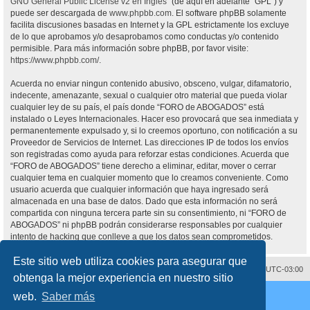
GNU General Public License v2 en Ingles
” (de aquí en adelante “GPL”) y
puede ser descargada de
www.phpbb.com
. El software phpBB solamente
facilita discusiones basadas en Internet y la GPL estrictamente los excluye
de lo que aprobamos y/o desaprobamos como conductas y/o contenido
permisible. Para más información sobre phpBB, por favor visite:
https://www.phpbb.com/
.
Acuerda no enviar ningun contenido abusivo, obsceno, vulgar, difamatorio,
indecente, amenazante, sexual o cualquier otro material que pueda violar
cualquier ley de su país, el país donde “FORO de ABOGADOS” está
instalado o Leyes Internacionales. Hacer eso provocará que sea inmediata y
permanentemente expulsado y, si lo creemos oportuno, con notificación a su
Proveedor de Servicios de Internet. Las direcciones IP de todos los envíos
son registradas como ayuda para reforzar estas condiciones. Acuerda que
“FORO de ABOGADOS” tiene derecho a eliminar, editar, mover o cerrar
cualquier tema en cualquier momento que lo creamos conveniente. Como
usuario acuerda que cualquier información que haya ingresado será
almacenada en una base de datos. Dado que esta información no será
compartida con ninguna tercera parte sin su consentimiento, ni “FORO de
ABOGADOS” ni phpBB podrán considerarse responsables por cualquier
intento de hacking que conlleve a que los datos sean comprometidos.
Este sitio web utiliza cookies para asegurar que
Contáctenos
Borrar cookies
Todos los horarios son
UTC-03:00
obtenga la mejor experiencia en nuestro sitio
Desarrollado por
phpBB
® Forum Software © phpBB Limited
web.
Saber más
Traducción al español por
phpBB España