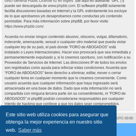
GNU General Public License v2 en Ingles
” (de aquí en adelante “GPL”) y
puede ser descargada de
www.phpbb.com
. El software phpBB solamente
facilita discusiones basadas en Internet y la GPL estrictamente los excluye
de lo que aprobamos y/o desaprobamos como conductas y/o contenido
permisible. Para más información sobre phpBB, por favor visite:
https://www.phpbb.com/
.
Acuerda no enviar ningun contenido abusivo, obsceno, vulgar, difamatorio,
indecente, amenazante, sexual o cualquier otro material que pueda violar
cualquier ley de su país, el país donde “FORO de ABOGADOS” está
instalado o Leyes Internacionales. Hacer eso provocará que sea inmediata y
permanentemente expulsado y, si lo creemos oportuno, con notificación a su
Proveedor de Servicios de Internet. Las direcciones IP de todos los envíos
son registradas como ayuda para reforzar estas condiciones. Acuerda que
“FORO de ABOGADOS” tiene derecho a eliminar, editar, mover o cerrar
cualquier tema en cualquier momento que lo creamos conveniente. Como
usuario acuerda que cualquier información que haya ingresado será
almacenada en una base de datos. Dado que esta información no será
compartida con ninguna tercera parte sin su consentimiento, ni “FORO de
ABOGADOS” ni phpBB podrán considerarse responsables por cualquier
intento de hacking que conlleve a que los datos sean comprometidos.
Este sitio web utiliza cookies para asegurar que
Contáctenos
Borrar cookies
Todos los horarios son
UTC-03:00
obtenga la mejor experiencia en nuestro sitio
Desarrollado por
phpBB
® Forum Software © phpBB Limited
web.
Saber más
Traducción al español por
phpBB España