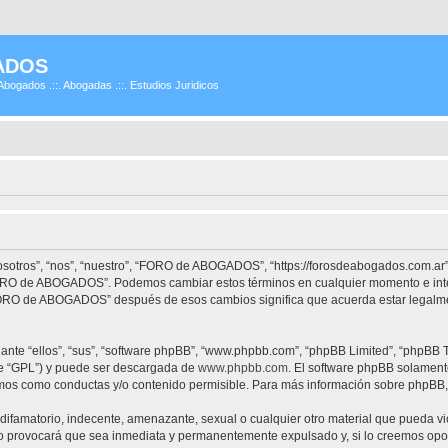
ADOS
Abogados .::. Abogadas .::. Estudios Juridicos
tros”, “nos”, “nuestro”, “FORO de ABOGADOS”, “https://forosdeabogados.com.ar”)
 “FORO de ABOGADOS”. Podemos cambiar estos términos en cualquier momento e inte
“FORO de ABOGADOS” después de esos cambios significa que acuerda estar legalme
nte “ellos”, “sus”, “software phpBB”, “www.phpbb.com”, “phpBB Limited”, “phpBB Te
te “GPL”) y puede ser descargada de
www.phpbb.com
. El software phpBB solamente
os como conductas y/o contenido permisible. Para más información sobre phpBB, p
difamatorio, indecente, amenazante, sexual o cualquier otro material que pueda vi
provocará que sea inmediata y permanentemente expulsado y, si lo creemos oportu