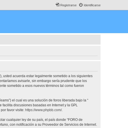
Registrarse
Identificarse
, usted acuerda estar legalmente sometido a los siguientes
ntaríamos avisarle, sin embargo sería prudente que los
nte sometido a esos nuevos términos tal como fueron
ams”) el cual es una solución de foros liberada bajo la “
 facilita discusiones basadas en Internet y la GPL
or favor visite:
https://www.phpbb.com/
.
olar cualquier ley de su país, el país donde “FORO de
no, con notificación a su Proveedor de Servicios de Internet.