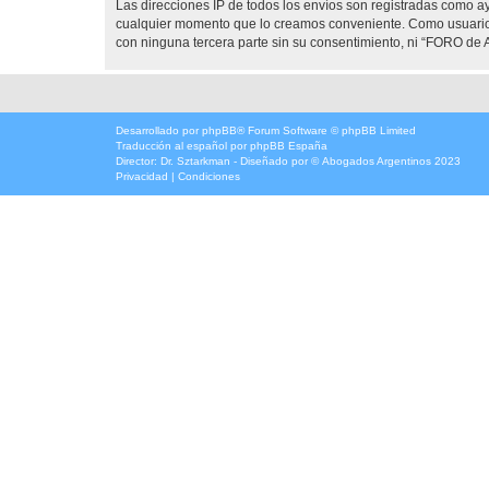
Las direcciones IP de todos los envíos son registradas como 
cualquier momento que lo creamos conveniente. Como usuario
con ninguna tercera parte sin su consentimiento, ni “FORO d
Desarrollado por
phpBB
® Forum Software © phpBB Limited
Traducción al español por
phpBB España
Director:
Dr. Sztarkman
- Diseñado por ©
Abogados Argentinos
2023
Privacidad
|
Condiciones