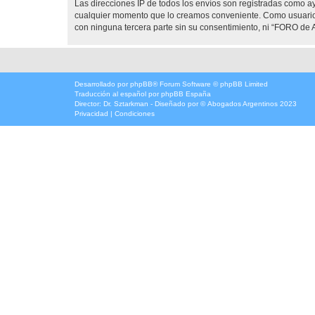
Las direcciones IP de todos los envíos son registradas como 
cualquier momento que lo creamos conveniente. Como usuario
con ninguna tercera parte sin su consentimiento, ni “FORO d
Desarrollado por
phpBB
® Forum Software © phpBB Limited
Traducción al español por
phpBB España
Director:
Dr. Sztarkman
- Diseñado por ©
Abogados Argentinos
2023
Privacidad
|
Condiciones