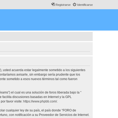
Registrarse
Identificarse
, usted acuerda estar legalmente sometido a los siguientes
ntaríamos avisarle, sin embargo sería prudente que los
nte sometido a esos nuevos términos tal como fueron
ams”) el cual es una solución de foros liberada bajo la “
 facilita discusiones basadas en Internet y la GPL
or favor visite:
https://www.phpbb.com/
.
olar cualquier ley de su país, el país donde “FORO de
no, con notificación a su Proveedor de Servicios de Internet.