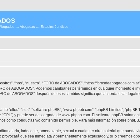
ADOS
Abogados .::. Abogadas .::. Estudios Juridicos
tros”, “nos”, “nuestro”, “FORO de ABOGADOS”, “https://forosdeabogados.com.ar”)
 “FORO de ABOGADOS”. Podemos cambiar estos términos en cualquier momento e inte
“FORO de ABOGADOS” después de esos cambios significa que acuerda estar legalme
nte “ellos”, “sus”, “software phpBB”, “www.phpbb.com”, “phpBB Limited”, “phpBB Te
te “GPL”) y puede ser descargada de
www.phpbb.com
. El software phpBB solamente
os como conductas y/o contenido permisible. Para más información sobre phpBB, p
difamatorio, indecente, amenazante, sexual o cualquier otro material que pueda vi
provocará que sea inmediata y permanentemente expulsado y, si lo creemos oportu