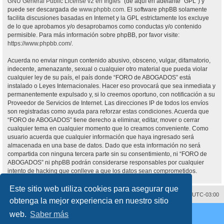
GNU General Public License v2 en Ingles
” (de aquí en adelante “GPL”) y
puede ser descargada de
www.phpbb.com
. El software phpBB solamente
facilita discusiones basadas en Internet y la GPL estrictamente los excluye
de lo que aprobamos y/o desaprobamos como conductas y/o contenido
permisible. Para más información sobre phpBB, por favor visite:
https://www.phpbb.com/
.
Acuerda no enviar ningun contenido abusivo, obsceno, vulgar, difamatorio,
indecente, amenazante, sexual o cualquier otro material que pueda violar
cualquier ley de su país, el país donde “FORO de ABOGADOS” está
instalado o Leyes Internacionales. Hacer eso provocará que sea inmediata y
permanentemente expulsado y, si lo creemos oportuno, con notificación a su
Proveedor de Servicios de Internet. Las direcciones IP de todos los envíos
son registradas como ayuda para reforzar estas condiciones. Acuerda que
“FORO de ABOGADOS” tiene derecho a eliminar, editar, mover o cerrar
cualquier tema en cualquier momento que lo creamos conveniente. Como
usuario acuerda que cualquier información que haya ingresado será
almacenada en una base de datos. Dado que esta información no será
compartida con ninguna tercera parte sin su consentimiento, ni “FORO de
ABOGADOS” ni phpBB podrán considerarse responsables por cualquier
intento de hacking que conlleve a que los datos sean comprometidos.
Este sitio web utiliza cookies para asegurar que
Contáctenos
Borrar cookies
Todos los horarios son
UTC-03:00
obtenga la mejor experiencia en nuestro sitio
Desarrollado por
phpBB
® Forum Software © phpBB Limited
web.
Saber más
Traducción al español por
phpBB España