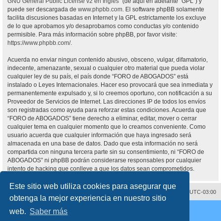
GNU General Public License v2 en Ingles
” (de aquí en adelante “GPL”) y
puede ser descargada de
www.phpbb.com
. El software phpBB solamente
facilita discusiones basadas en Internet y la GPL estrictamente los excluye
de lo que aprobamos y/o desaprobamos como conductas y/o contenido
permisible. Para más información sobre phpBB, por favor visite:
https://www.phpbb.com/
.
Acuerda no enviar ningun contenido abusivo, obsceno, vulgar, difamatorio,
indecente, amenazante, sexual o cualquier otro material que pueda violar
cualquier ley de su país, el país donde “FORO de ABOGADOS” está
instalado o Leyes Internacionales. Hacer eso provocará que sea inmediata y
permanentemente expulsado y, si lo creemos oportuno, con notificación a su
Proveedor de Servicios de Internet. Las direcciones IP de todos los envíos
son registradas como ayuda para reforzar estas condiciones. Acuerda que
“FORO de ABOGADOS” tiene derecho a eliminar, editar, mover o cerrar
cualquier tema en cualquier momento que lo creamos conveniente. Como
usuario acuerda que cualquier información que haya ingresado será
almacenada en una base de datos. Dado que esta información no será
compartida con ninguna tercera parte sin su consentimiento, ni “FORO de
ABOGADOS” ni phpBB podrán considerarse responsables por cualquier
intento de hacking que conlleve a que los datos sean comprometidos.
Este sitio web utiliza cookies para asegurar que
Contáctenos
Borrar cookies
Todos los horarios son
UTC-03:00
obtenga la mejor experiencia en nuestro sitio
Desarrollado por
phpBB
® Forum Software © phpBB Limited
web.
Saber más
Traducción al español por
phpBB España