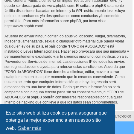
GNU General Public License v2 en Ingles
” (de aquí en adelante “GPL”) y
puede ser descargada de
www.phpbb.com
. El software phpBB solamente
facilita discusiones basadas en Internet y la GPL estrictamente los excluye
de lo que aprobamos y/o desaprobamos como conductas y/o contenido
permisible. Para más información sobre phpBB, por favor visite:
https://www.phpbb.com/
.
Acuerda no enviar ningun contenido abusivo, obsceno, vulgar, difamatorio,
indecente, amenazante, sexual o cualquier otro material que pueda violar
cualquier ley de su país, el país donde “FORO de ABOGADOS” está
instalado o Leyes Internacionales. Hacer eso provocará que sea inmediata y
permanentemente expulsado y, si lo creemos oportuno, con notificación a su
Proveedor de Servicios de Internet. Las direcciones IP de todos los envíos
son registradas como ayuda para reforzar estas condiciones. Acuerda que
“FORO de ABOGADOS” tiene derecho a eliminar, editar, mover o cerrar
cualquier tema en cualquier momento que lo creamos conveniente. Como
usuario acuerda que cualquier información que haya ingresado será
almacenada en una base de datos. Dado que esta información no será
compartida con ninguna tercera parte sin su consentimiento, ni “FORO de
ABOGADOS” ni phpBB podrán considerarse responsables por cualquier
intento de hacking que conlleve a que los datos sean comprometidos.
Este sitio web utiliza cookies para asegurar que
Contáctenos
Borrar cookies
Todos los horarios son
UTC-03:00
obtenga la mejor experiencia en nuestro sitio
Desarrollado por
phpBB
® Forum Software © phpBB Limited
web.
Saber más
Traducción al español por
phpBB España