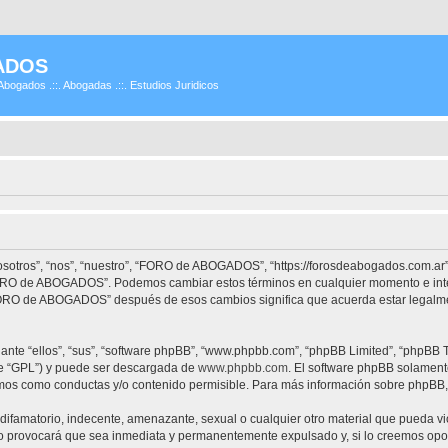
ADOS
Abogados .::. Abogadas .::. Estudios Juridicos
tros”, “nos”, “nuestro”, “FORO de ABOGADOS”, “https://forosdeabogados.com.ar”)
 “FORO de ABOGADOS”. Podemos cambiar estos términos en cualquier momento e inte
“FORO de ABOGADOS” después de esos cambios significa que acuerda estar legalme
nte “ellos”, “sus”, “software phpBB”, “www.phpbb.com”, “phpBB Limited”, “phpBB Te
te “GPL”) y puede ser descargada de
www.phpbb.com
. El software phpBB solamente
os como conductas y/o contenido permisible. Para más información sobre phpBB, p
difamatorio, indecente, amenazante, sexual o cualquier otro material que pueda vi
provocará que sea inmediata y permanentemente expulsado y, si lo creemos oportu