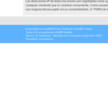
Las direcciones IP de todos los envíos son registradas como 
cualquier momento que lo creamos conveniente. Como usuario
con ninguna tercera parte sin su consentimiento, ni “FORO d
Desarrollado por
phpBB
® Forum Software © phpBB Limited
Traducción al español por
phpBB España
Director:
Dr. Sztarkman
- Diseñado por ©
Abogados Argentinos
2023
Privacidad
|
Condiciones