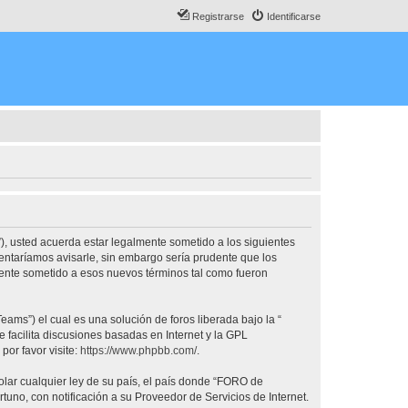
Registrarse
Identificarse
, usted acuerda estar legalmente sometido a los siguientes
ntaríamos avisarle, sin embargo sería prudente que los
nte sometido a esos nuevos términos tal como fueron
ams”) el cual es una solución de foros liberada bajo la “
 facilita discusiones basadas en Internet y la GPL
or favor visite:
https://www.phpbb.com/
.
olar cualquier ley de su país, el país donde “FORO de
no, con notificación a su Proveedor de Servicios de Internet.