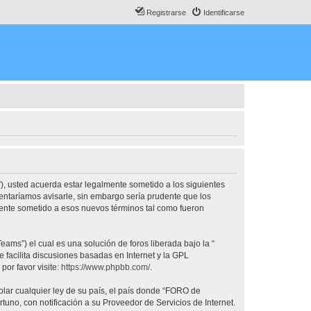
Registrarse
Identificarse
, usted acuerda estar legalmente sometido a los siguientes
ntaríamos avisarle, sin embargo sería prudente que los
nte sometido a esos nuevos términos tal como fueron
ams”) el cual es una solución de foros liberada bajo la “
 facilita discusiones basadas en Internet y la GPL
or favor visite:
https://www.phpbb.com/
.
olar cualquier ley de su país, el país donde “FORO de
no, con notificación a su Proveedor de Servicios de Internet.