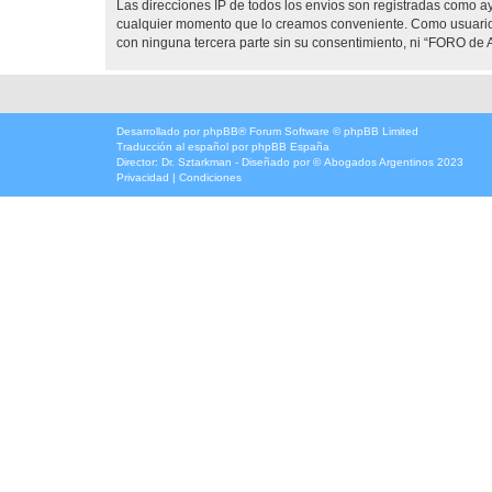
Las direcciones IP de todos los envíos son registradas como 
cualquier momento que lo creamos conveniente. Como usuario
con ninguna tercera parte sin su consentimiento, ni “FORO d
Desarrollado por
phpBB
® Forum Software © phpBB Limited
Traducción al español por
phpBB España
Director:
Dr. Sztarkman
- Diseñado por ©
Abogados Argentinos
2023
Privacidad
|
Condiciones