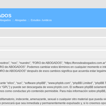
ADOS
Abogados .::. Abogadas .::. Estudios Juridicos
tros”, “nos”, “nuestro”, “FORO de ABOGADOS”, “https://forosdeabogados.com.ar”)
 “FORO de ABOGADOS”. Podemos cambiar estos términos en cualquier momento e inte
“FORO de ABOGADOS” después de esos cambios significa que acuerda estar legalme
nte “ellos”, “sus”, “software phpBB”, “www.phpbb.com”, “phpBB Limited”, “phpBB Te
te “GPL”) y puede ser descargada de
www.phpbb.com
. El software phpBB solamente
os como conductas y/o contenido permisible. Para más información sobre phpBB, p
difamatorio, indecente, amenazante, sexual o cualquier otro material que pueda vi
provocará que sea inmediata y permanentemente expulsado y, si lo creemos oportu