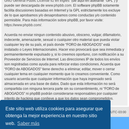
GNU General Public License v2 en Ingles
” (de aquí en adelante “GPL”) y
puede ser descargada de
www.phpbb.com
. El software phpBB solamente
facilita discusiones basadas en Internet y la GPL estrictamente los excluye
de lo que aprobamos y/o desaprobamos como conductas y/o contenido
permisible. Para más información sobre phpBB, por favor visite:
https://www.phpbb.com/
.
Acuerda no enviar ningun contenido abusivo, obsceno, vulgar, difamatorio,
indecente, amenazante, sexual o cualquier otro material que pueda violar
cualquier ley de su país, el país donde “FORO de ABOGADOS” está
instalado o Leyes Internacionales. Hacer eso provocará que sea inmediata y
permanentemente expulsado y, si lo creemos oportuno, con notificación a su
Proveedor de Servicios de Internet. Las direcciones IP de todos los envíos
son registradas como ayuda para reforzar estas condiciones. Acuerda que
“FORO de ABOGADOS” tiene derecho a eliminar, editar, mover o cerrar
cualquier tema en cualquier momento que lo creamos conveniente. Como
usuario acuerda que cualquier información que haya ingresado será
almacenada en una base de datos. Dado que esta información no será
compartida con ninguna tercera parte sin su consentimiento, ni “FORO de
ABOGADOS” ni phpBB podrán considerarse responsables por cualquier
intento de hacking que conlleve a que los datos sean comprometidos.
Este sitio web utiliza cookies para asegurar que
Contáctenos
Borrar cookies
Todos los horarios son
UTC-03:00
obtenga la mejor experiencia en nuestro sitio
Desarrollado por
phpBB
® Forum Software © phpBB Limited
web.
Saber más
Traducción al español por
phpBB España