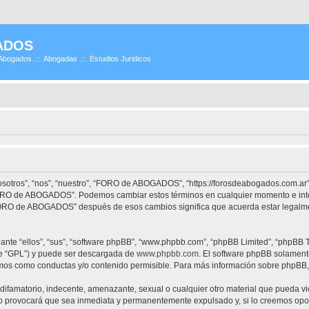
ADOS
Abogados .::. Abogadas .::. Estudios Juridicos
tros”, “nos”, “nuestro”, “FORO de ABOGADOS”, “https://forosdeabogados.com.ar”)
 “FORO de ABOGADOS”. Podemos cambiar estos términos en cualquier momento e inte
“FORO de ABOGADOS” después de esos cambios significa que acuerda estar legalme
nte “ellos”, “sus”, “software phpBB”, “www.phpbb.com”, “phpBB Limited”, “phpBB Te
te “GPL”) y puede ser descargada de
www.phpbb.com
. El software phpBB solamente
os como conductas y/o contenido permisible. Para más información sobre phpBB, p
difamatorio, indecente, amenazante, sexual o cualquier otro material que pueda vi
provocará que sea inmediata y permanentemente expulsado y, si lo creemos oportu