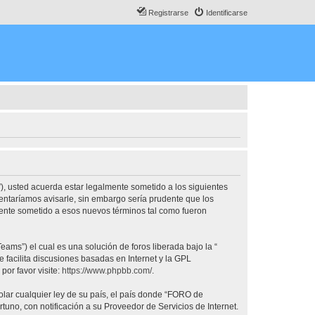
Registrarse
Identificarse
, usted acuerda estar legalmente sometido a los siguientes
ntaríamos avisarle, sin embargo sería prudente que los
nte sometido a esos nuevos términos tal como fueron
ams”) el cual es una solución de foros liberada bajo la “
 facilita discusiones basadas en Internet y la GPL
or favor visite:
https://www.phpbb.com/
.
olar cualquier ley de su país, el país donde “FORO de
no, con notificación a su Proveedor de Servicios de Internet.