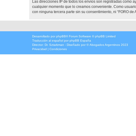
Las direcciones IP de todos los envíos son registradas como 
cualquier momento que lo creamos conveniente. Como usuario
con ninguna tercera parte sin su consentimiento, ni “FORO d
Desarrollado por
phpBB
® Forum Software © phpBB Limited
Traducción al español por
phpBB España
Director:
Dr. Sztarkman
- Diseñado por ©
Abogados Argentinos
2023
Privacidad
|
Condiciones