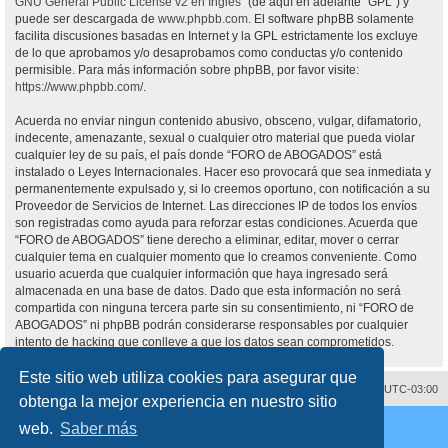
GNU General Public License v2 en Ingles
” (de aquí en adelante “GPL”) y
puede ser descargada de
www.phpbb.com
. El software phpBB solamente
facilita discusiones basadas en Internet y la GPL estrictamente los excluye
de lo que aprobamos y/o desaprobamos como conductas y/o contenido
permisible. Para más información sobre phpBB, por favor visite:
https://www.phpbb.com/
.
Acuerda no enviar ningun contenido abusivo, obsceno, vulgar, difamatorio,
indecente, amenazante, sexual o cualquier otro material que pueda violar
cualquier ley de su país, el país donde “FORO de ABOGADOS” está
instalado o Leyes Internacionales. Hacer eso provocará que sea inmediata y
permanentemente expulsado y, si lo creemos oportuno, con notificación a su
Proveedor de Servicios de Internet. Las direcciones IP de todos los envíos
son registradas como ayuda para reforzar estas condiciones. Acuerda que
“FORO de ABOGADOS” tiene derecho a eliminar, editar, mover o cerrar
cualquier tema en cualquier momento que lo creamos conveniente. Como
usuario acuerda que cualquier información que haya ingresado será
almacenada en una base de datos. Dado que esta información no será
compartida con ninguna tercera parte sin su consentimiento, ni “FORO de
ABOGADOS” ni phpBB podrán considerarse responsables por cualquier
intento de hacking que conlleve a que los datos sean comprometidos.
Este sitio web utiliza cookies para asegurar que
Contáctenos
Borrar cookies
Todos los horarios son
UTC-03:00
obtenga la mejor experiencia en nuestro sitio
Desarrollado por
phpBB
® Forum Software © phpBB Limited
web.
Saber más
Traducción al español por
phpBB España