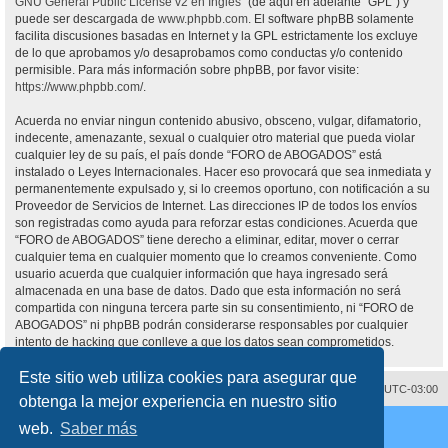
GNU General Public License v2 en Ingles
” (de aquí en adelante “GPL”) y
puede ser descargada de
www.phpbb.com
. El software phpBB solamente
facilita discusiones basadas en Internet y la GPL estrictamente los excluye
de lo que aprobamos y/o desaprobamos como conductas y/o contenido
permisible. Para más información sobre phpBB, por favor visite:
https://www.phpbb.com/
.
Acuerda no enviar ningun contenido abusivo, obsceno, vulgar, difamatorio,
indecente, amenazante, sexual o cualquier otro material que pueda violar
cualquier ley de su país, el país donde “FORO de ABOGADOS” está
instalado o Leyes Internacionales. Hacer eso provocará que sea inmediata y
permanentemente expulsado y, si lo creemos oportuno, con notificación a su
Proveedor de Servicios de Internet. Las direcciones IP de todos los envíos
son registradas como ayuda para reforzar estas condiciones. Acuerda que
“FORO de ABOGADOS” tiene derecho a eliminar, editar, mover o cerrar
cualquier tema en cualquier momento que lo creamos conveniente. Como
usuario acuerda que cualquier información que haya ingresado será
almacenada en una base de datos. Dado que esta información no será
compartida con ninguna tercera parte sin su consentimiento, ni “FORO de
ABOGADOS” ni phpBB podrán considerarse responsables por cualquier
intento de hacking que conlleve a que los datos sean comprometidos.
Este sitio web utiliza cookies para asegurar que
Contáctenos
Borrar cookies
Todos los horarios son
UTC-03:00
obtenga la mejor experiencia en nuestro sitio
Desarrollado por
phpBB
® Forum Software © phpBB Limited
web.
Saber más
Traducción al español por
phpBB España