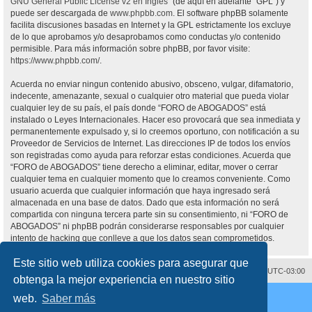
GNU General Public License v2 en Ingles
” (de aquí en adelante “GPL”) y
puede ser descargada de
www.phpbb.com
. El software phpBB solamente
facilita discusiones basadas en Internet y la GPL estrictamente los excluye
de lo que aprobamos y/o desaprobamos como conductas y/o contenido
permisible. Para más información sobre phpBB, por favor visite:
https://www.phpbb.com/
.
Acuerda no enviar ningun contenido abusivo, obsceno, vulgar, difamatorio,
indecente, amenazante, sexual o cualquier otro material que pueda violar
cualquier ley de su país, el país donde “FORO de ABOGADOS” está
instalado o Leyes Internacionales. Hacer eso provocará que sea inmediata y
permanentemente expulsado y, si lo creemos oportuno, con notificación a su
Proveedor de Servicios de Internet. Las direcciones IP de todos los envíos
son registradas como ayuda para reforzar estas condiciones. Acuerda que
“FORO de ABOGADOS” tiene derecho a eliminar, editar, mover o cerrar
cualquier tema en cualquier momento que lo creamos conveniente. Como
usuario acuerda que cualquier información que haya ingresado será
almacenada en una base de datos. Dado que esta información no será
compartida con ninguna tercera parte sin su consentimiento, ni “FORO de
ABOGADOS” ni phpBB podrán considerarse responsables por cualquier
intento de hacking que conlleve a que los datos sean comprometidos.
Este sitio web utiliza cookies para asegurar que
Contáctenos
Borrar cookies
Todos los horarios son
UTC-03:00
obtenga la mejor experiencia en nuestro sitio
Desarrollado por
phpBB
® Forum Software © phpBB Limited
web.
Saber más
Traducción al español por
phpBB España