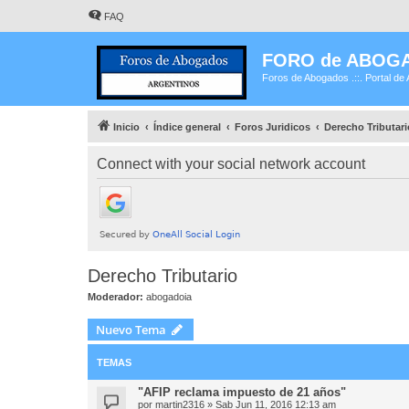
FAQ
FORO de ABOG
Foros de Abogados .::. Portal de 
Inicio
Índice general
Foros Juridicos
Derecho Tributari
Connect with your social network account
Derecho Tributario
Moderador:
abogadoia
Nuevo Tema
TEMAS
"AFIP reclama impuesto de 21 años"
por
martin2316
»
Sab Jun 11, 2016 12:13 am