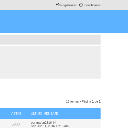
Registrarse
Identificarse
15 temas • Página
1
de
1
VISTAS
ÚLTIMO MENSAJE
por
martin2316
5838
Sab Jun 11, 2016 12:13 am