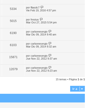
por
fliasdc7
5334
Vie Feb 19, 2016 4:57 pm
por
frestus
5015
Mar Oct 27, 2015 5:54 pm
por
carbonesergio
6190
Mar Dic 09, 2014 9:40 am
por
carbonesergio
6103
Mar Dic 09, 2014 9:32 am
por
carbonesergio
15871
Jue Nov 22, 2012 9:37 am
por
carbonesergio
12079
Jue Nov 22, 2012 9:23 am
15 temas • Página
1
de
1
Ir a