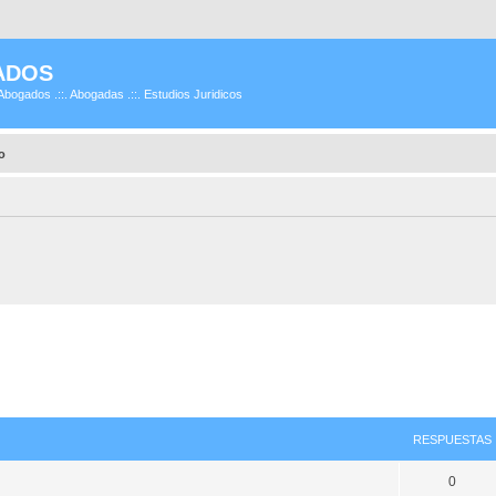
ADOS
Abogados .::. Abogadas .::. Estudios Juridicos
o
RESPUESTAS
0