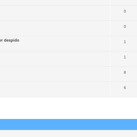
.
0
0
or despido
1
1
8
6