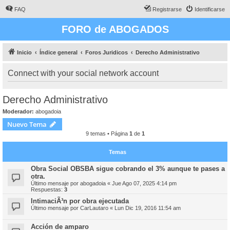
FAQ
Registrarse
Identificarse
FORO de ABOGADOS
Inicio
Índice general
Foros Juridicos
Derecho Administrativo
Connect with your social network account
Derecho Administrativo
Moderador:
abogadoia
Nuevo Tema
9 temas • Página
1
de
1
Temas
Obra Social OBSBA sigue cobrando el 3% aunque te pases a
otra.
Último mensaje por
abogadoia
«
Jue Ago 07, 2025 4:14 pm
Respuestas:
3
IntimaciÃ³n por obra ejecutada
Último mensaje por
CarLautaro
«
Lun Dic 19, 2016 11:54 am
Acción de amparo