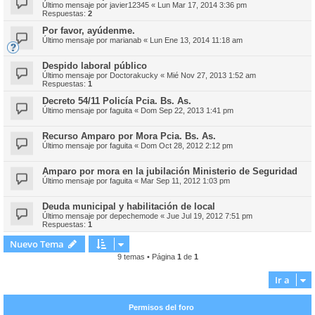
Último mensaje por
javier12345
«
Lun Mar 17, 2014 3:36 pm
Respuestas:
2
Por favor, ayúdenme.
Último mensaje por
marianab
«
Lun Ene 13, 2014 11:18 am
Despido laboral público
Último mensaje por
Doctorakucky
«
Mié Nov 27, 2013 1:52 am
Respuestas:
1
Decreto 54/11 Policía Pcia. Bs. As.
Último mensaje por
faguita
«
Dom Sep 22, 2013 1:41 pm
Recurso Amparo por Mora Pcia. Bs. As.
Último mensaje por
faguita
«
Dom Oct 28, 2012 2:12 pm
Amparo por mora en la jubilación Ministerio de Seguridad
Último mensaje por
faguita
«
Mar Sep 11, 2012 1:03 pm
Deuda municipal y habilitación de local
Último mensaje por
depechemode
«
Jue Jul 19, 2012 7:51 pm
Respuestas:
1
Nuevo Tema
9 temas • Página
1
de
1
Ir a
Permisos del foro