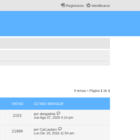
Registrarse
Identificarse
9 temas • Página
1
de
1
VISTAS
ÚLTIMO MENSAJE
por
abogadoia
2153
Jue Ago 07, 2025 4:14 pm
por
CarLautaro
21999
Lun Dic 19, 2016 11:54 am