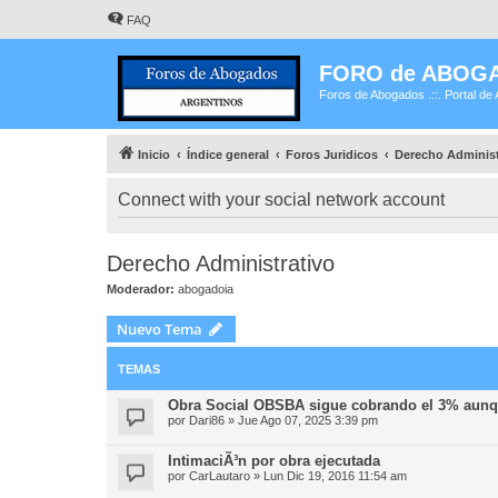
FAQ
FORO de ABOG
Foros de Abogados .::. Portal de 
Inicio
Índice general
Foros Juridicos
Derecho Administ
Connect with your social network account
Derecho Administrativo
Moderador:
abogadoia
Nuevo Tema
TEMAS
Obra Social OBSBA sigue cobrando el 3% aunqu
por
Dari86
»
Jue Ago 07, 2025 3:39 pm
IntimaciÃ³n por obra ejecutada
por
CarLautaro
»
Lun Dic 19, 2016 11:54 am