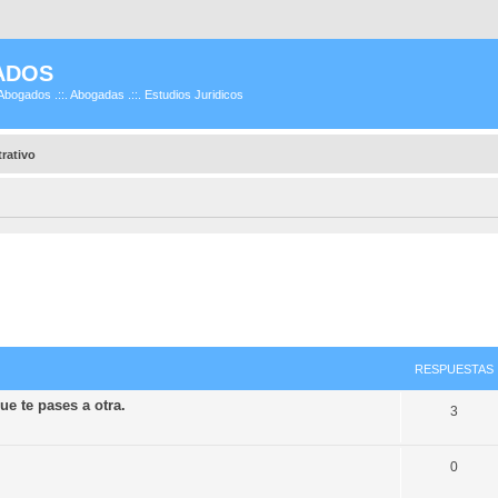
ADOS
Abogados .::. Abogadas .::. Estudios Juridicos
rativo
RESPUESTAS
e te pases a otra.
3
0