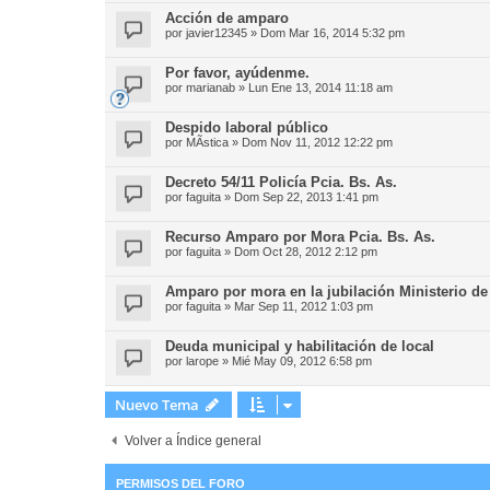
Acción de amparo
por
javier12345
»
Dom Mar 16, 2014 5:32 pm
Por favor, ayúdenme.
por
marianab
»
Lun Ene 13, 2014 11:18 am
Despido laboral público
por
MÃ­stica
»
Dom Nov 11, 2012 12:22 pm
Decreto 54/11 Policía Pcia. Bs. As.
por
faguita
»
Dom Sep 22, 2013 1:41 pm
Recurso Amparo por Mora Pcia. Bs. As.
por
faguita
»
Dom Oct 28, 2012 2:12 pm
Amparo por mora en la jubilación Ministerio d
por
faguita
»
Mar Sep 11, 2012 1:03 pm
Deuda municipal y habilitación de local
por
larope
»
Mié May 09, 2012 6:58 pm
Nuevo Tema
Volver a Índice general
PERMISOS DEL FORO