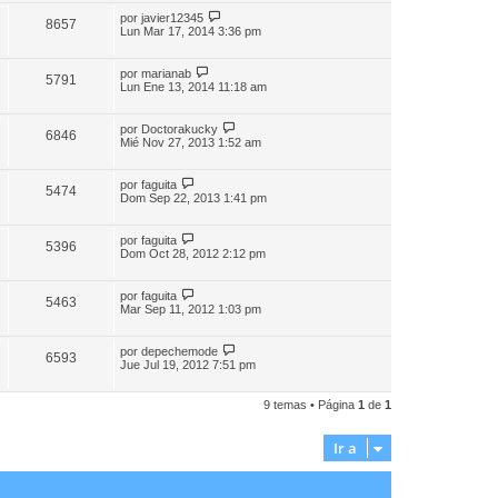
por
javier12345
8657
Lun Mar 17, 2014 3:36 pm
por
marianab
5791
Lun Ene 13, 2014 11:18 am
por
Doctorakucky
6846
Mié Nov 27, 2013 1:52 am
por
faguita
5474
Dom Sep 22, 2013 1:41 pm
por
faguita
5396
Dom Oct 28, 2012 2:12 pm
por
faguita
5463
Mar Sep 11, 2012 1:03 pm
por
depechemode
6593
Jue Jul 19, 2012 7:51 pm
9 temas • Página
1
de
1
Ir a