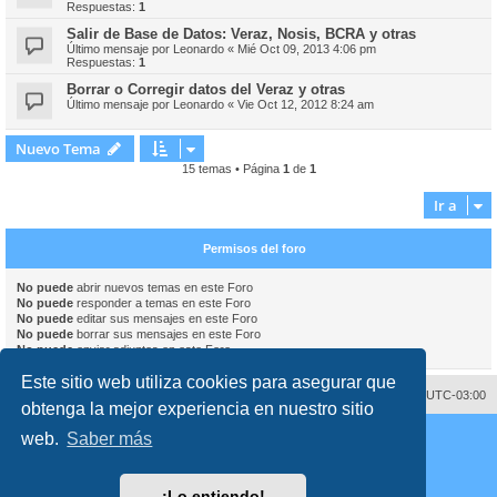
Respuestas:
1
Salir de Base de Datos: Veraz, Nosis, BCRA y otras
Último mensaje por
Leonardo
«
Mié Oct 09, 2013 4:06 pm
Respuestas:
1
Borrar o Corregir datos del Veraz y otras
Último mensaje por
Leonardo
«
Vie Oct 12, 2012 8:24 am
Nuevo Tema
15 temas • Página
1
de
1
Ir a
Permisos del foro
No puede
abrir nuevos temas en este Foro
No puede
responder a temas en este Foro
No puede
editar sus mensajes en este Foro
No puede
borrar sus mensajes en este Foro
No puede
enviar adjuntos en este Foro
Este sitio web utiliza cookies para asegurar que
Contáctenos
Borrar cookies
Todos los horarios son
UTC-03:00
obtenga la mejor experiencia en nuestro sitio
Desarrollado por
phpBB
® Forum Software © phpBB Limited
web.
Saber más
Traducción al español por
phpBB España
Director:
Dr. Sztarkman
- Diseñado por ©
Abogados Argentinos
2023
Privacidad
|
Condiciones
¡Lo entiendo!