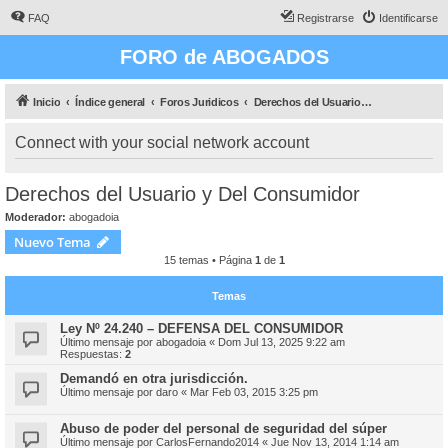
FAQ
Registrarse
Identificarse
FORO de ABOGADOS
Inicio
Índice general
Foros Juridicos
Derechos del Usuario y Del Consumidor
Connect with your social network account
Derechos del Usuario y Del Consumidor
Moderador:
abogadoia
Nuevo Tema
15 temas • Página
1
de
1
Temas
Ley Nº 24.240 – DEFENSA DEL CONSUMIDOR
Último mensaje por
abogadoia
«
Dom Jul 13, 2025 9:22 am
Respuestas:
2
Demandó en otra jurisdicción.
Último mensaje por
daro
«
Mar Feb 03, 2015 3:25 pm
Abuso de poder del personal de seguridad del súper
Último mensaje por
CarlosFernando2014
«
Jue Nov 13, 2014 1:14 am