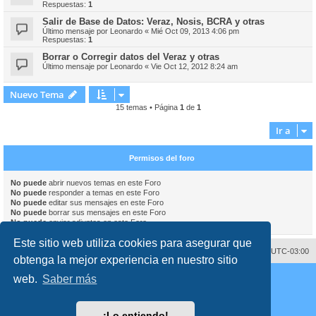
Respuestas:
1
Salir de Base de Datos: Veraz, Nosis, BCRA y otras
Último mensaje por
Leonardo
«
Mié Oct 09, 2013 4:06 pm
Respuestas:
1
Borrar o Corregir datos del Veraz y otras
Último mensaje por
Leonardo
«
Vie Oct 12, 2012 8:24 am
Nuevo Tema
15 temas • Página
1
de
1
Ir a
Permisos del foro
No puede
abrir nuevos temas en este Foro
No puede
responder a temas en este Foro
No puede
editar sus mensajes en este Foro
No puede
borrar sus mensajes en este Foro
No puede
enviar adjuntos en este Foro
Este sitio web utiliza cookies para asegurar que
Contáctenos
Borrar cookies
Todos los horarios son
UTC-03:00
obtenga la mejor experiencia en nuestro sitio
Desarrollado por
phpBB
® Forum Software © phpBB Limited
web.
Saber más
Traducción al español por
phpBB España
Director:
Dr. Sztarkman
- Diseñado por ©
Abogados Argentinos
2023
Privacidad
|
Condiciones
¡Lo entiendo!