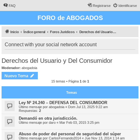
FAQ
Registrarse
Identificarse
FORO de ABOGADOS
Inicio
Índice general
Foros Juridicos
Derechos del Usuario y Del Consumidor
Connect with your social network account
Derechos del Usuario y Del Consumidor
Moderador:
abogadoia
Nuevo Tema
15 temas • Página
1
de
1
Temas
Ley Nº 24.240 – DEFENSA DEL CONSUMIDOR
Último mensaje por
abogadoia
«
Dom Jul 13, 2025 9:22 am
Respuestas:
2
Demandó en otra jurisdicción.
Último mensaje por
daro
«
Mar Feb 03, 2015 3:25 pm
Abuso de poder del personal de seguridad del súper
Último mensaje por
CarlosFernando2014
«
Jue Nov 13, 2014 1:14 am